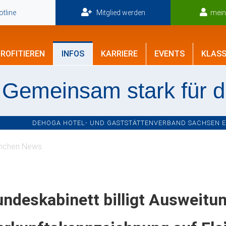
tline
Mitglied werden
mei
ROFITIEREN
INFOS
KARRIERE
EVENTS
KLASS
Gemeinsam stark für 
DEHOGA HOTEL- UND GASTSTÄTTENVERBAND SACHSEN E.V
nchen News
ndeskabinett billigt Ausweitu