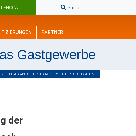
n DEHOGA
Suche
IFIZIERUNGEN
PARTNER
das Gastgewerbe
. · THARANDTER STRASSE 5 · 01159 DRESDEN
ng der