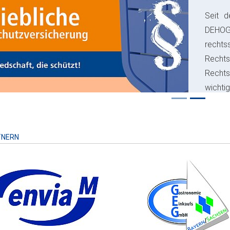
Seit d
ious
DEHO
rechts
Rechts
Recht
wichti
Risiko
TNERN