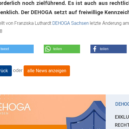
orderlich noch zielführend. Es ist auch aus rechtl
enklich. Der DEHOGA setzt auf freiwillige Kennzeic
ellt von
Franziska Luthardt
DEHOGA Sachsen
letzte Änderung a
08
tweet
teilen
teilen
oder
rück
alle News anzeigen
DEHO
EXKLU
RECH