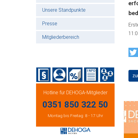
erf
Unsere Standpunkte
bed
Presse
Erst
11:
Mitgliederbereich
zu
Hotline für DEHOGA-Mitglieder
0351 850 322 50
Montag bis Freitag: 8 - 17 Uhr