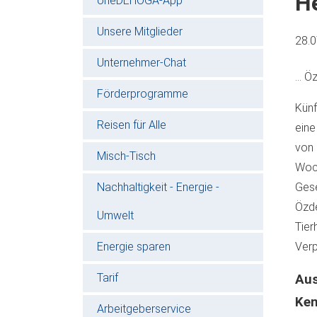
H
oneDEHOGA-App
Unsere Mitglieder
28.
Unternehmer-Chat
... 
Förderprogramme
Künf
Reisen für Alle
eine
von
Misch-Tisch
Woc
Nachhaltigkeit - Energie -
Gese
Özde
Umwelt
Tie
Energie sparen
Verp
Tarif
Aus
Ke
Arbeitgeberservice