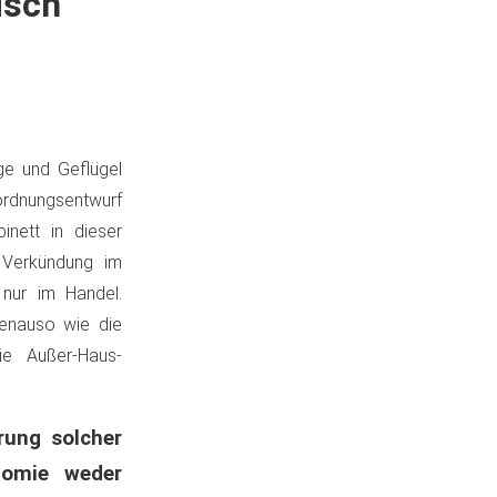
isch
ge und Geflügel
ordnungsentwurf
nett in dieser
 Verkündung im
 nur im Handel.
genauso wie die
ie Außer-Haus-
rung solcher
nomie weder