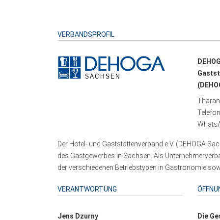
VERBANDSPROFIL
DEHOG
Gastst
(DEHOG
Tharand
Telefo
WhatsA
Der Hotel- und Gaststättenverband e.V. (DEHOGA Sach
des Gastgewerbes in Sachsen. Als Unternehmerverband
der verschiedenen Betriebstypen in Gastronomie sowi
VERANTWORTUNG
ÖFFNU
Jens Dzurny
Die Ge