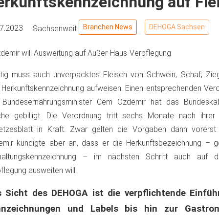
erkunftskennzeichnung auf Fle
Branchen News
DEHOGA Sachsen
07.2023
Sachsenweit
Özdemir will Ausweitung auf Außer-Haus-Verpflegung
tig muss auch unverpacktes Fleisch von Schwein, Schaf, Zie
 Herkunftskennzeichnung aufweisen. Einen entsprechenden Ver
 Bundesernährungsminister Cem Özdemir hat das Bundeskabi
he gebilligt. Die Verordnung tritt sechs Monate nach ihrer
tzesblatt in Kraft. Zwar gelten die Vorgaben dann vorerst
mir kündigte aber an, dass er die Herkunftsbezeichnung – 
rhaltungskennzeichnung – im nächsten Schritt auch auf d
flegung ausweiten will.
 Sicht des DEHOGA ist die verpflichtende Einfüh
nnzeichnungen und Labels bis hin zur Gastro