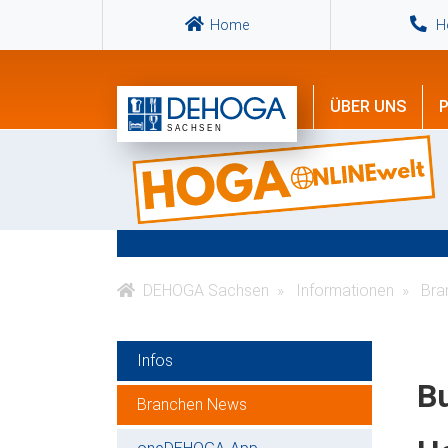
Home
Ho
ÜBER UNS
P
DEHOGA Sachsen
Informationen
Bra
Infos
Bu
Branchen News