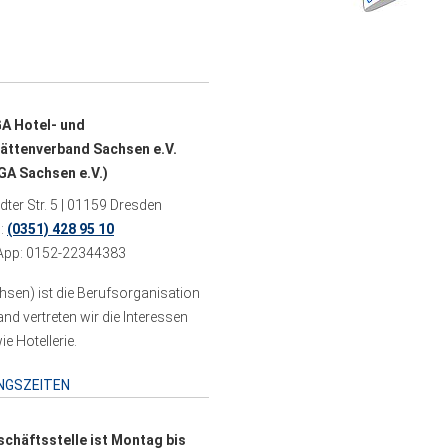
A Hotel- und
ättenverband Sachsen e.V.
A Sachsen e.V.)
ter Str. 5 | 01159 Dresden
n:
(0351) 428 95 10
pp: 0152-22344383
sen) ist die Berufsorganisation
 vertreten wir die Interessen
e Hotellerie.
NGSZEITEN
schäftsstelle ist Montag bis