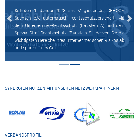
Seit dem 1. Januar 2023 sind Mitglieder des DEHOGA
Sachsen e.V. automatisch rechtsschutzversichert. Mit
Previous
Next
dem Unternehmer-Rechtsschutz (Baustein A) und dem
Spezial-Straf-Rechtsschutz (Baustein S), decken Sie die
wichtigsten Bereiche Ihres unternehmerischen Risikos ab
und sparen bares Geld.
SYNERGIEN NUTZEN MIT UNSEREN NETZWERKPARTNERN
VERBANDSPROFIL