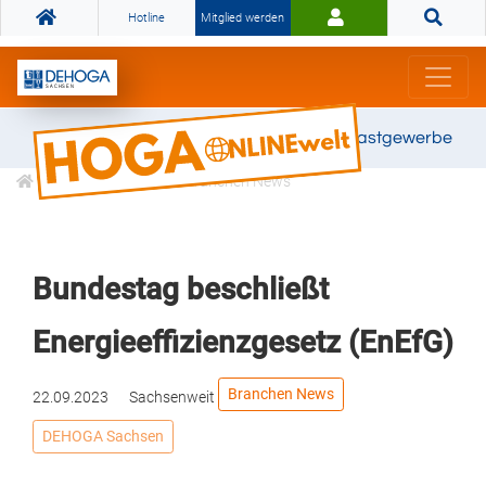
Hotline
Mitglied werden
Gemeinsam stark für das Gastgewerbe
Informationen
Branchen News
Bundestag beschließt
Energieeffizienzgesetz (EnEfG)
Branchen News
22.09.2023
Sachsenweit
DEHOGA Sachsen