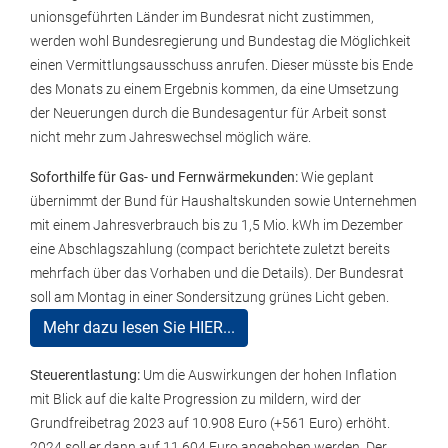
unionsgeführten Länder im Bundesrat nicht zustimmen,
werden wohl Bundesregierung und Bundestag die Möglichkeit
einen Vermittlungsausschuss anrufen. Dieser müsste bis Ende
des Monats zu einem Ergebnis kommen, da eine Umsetzung
der Neuerungen durch die Bundesagentur für Arbeit sonst
nicht mehr zum Jahreswechsel möglich wäre.
Soforthilfe für Gas- und Fernwärmekunden:
Wie geplant
übernimmt der Bund für Haushaltskunden sowie Unternehmen
mit einem Jahresverbrauch bis zu 1,5 Mio. kWh im Dezember
eine Abschlagszahlung (compact berichtete zuletzt bereits
mehrfach über das Vorhaben und die Details). Der Bundesrat
soll am Montag in einer Sondersitzung grünes Licht geben.
Mehr dazu lesen Sie HIER...
Steuerentlastung:
Um die Auswirkungen der hohen Inflation
mit Blick auf die kalte Progression zu mildern, wird der
Grundfreibetrag 2023 auf 10.908 Euro (+561 Euro) erhöht.
2024 soll er dann auf 11 604 Euro angehoben werden. Der