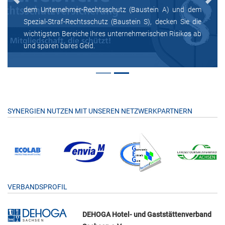
Previous
Next
dem Unternehmer-Rechtsschutz (Baustein A) und dem
Spezial-Straf-Rechtsschutz (Baustein S), decken Sie die
wichtigsten Bereiche Ihres unternehmerischen Risikos ab
und sparen bares Geld.
SYNERGIEN NUTZEN MIT UNSEREN NETZWERKPARTNERN
VERBANDSPROFIL
DEHOGA Hotel- und Gaststättenverband