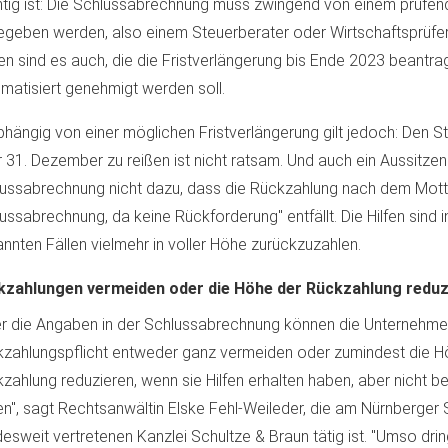
tig ist: Die Schlussabrechnung muss zwingend von einem prüfend
geben werden, also einem Steuerberater oder Wirtschaftsprüfer
ten sind es auch, die die Fristverlängerung bis Ende 2023 beantra
matisiert genehmigt werden soll.
hängig von einer möglichen Fristverlängerung gilt jedoch: Den St
 31. Dezember zu reißen ist nicht ratsam. Und auch ein Aussitzen f
ussabrechnung nicht dazu, dass die Rückzahlung nach dem Mot
ussabrechnung, da keine Rückforderung" entfällt. Die Hilfen sind 
nnten Fällen vielmehr in voller Höhe zurückzuzahlen.
kzahlungen vermeiden oder die Höhe der Rückzahlung reduz
r die Angaben in der Schlussabrechnung können die Unternehme
zahlungspflicht entweder ganz vermeiden oder zumindest die H
zahlung reduzieren, wenn sie Hilfen erhalten haben, aber nicht b
n", sagt Rechtsanwältin Elske Fehl-Weileder, die am Nürnberger 
esweit vertretenen Kanzlei Schultze & Braun tätig ist. "Umso dringl