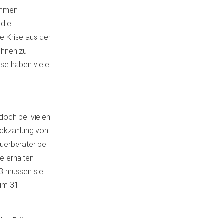
ehmen
 die
e Krise aus der
ihnen zu
ise haben viele
doch bei vielen
ückzahlung von
euerberater bei
e erhalten
023 müssen sie
um 31.