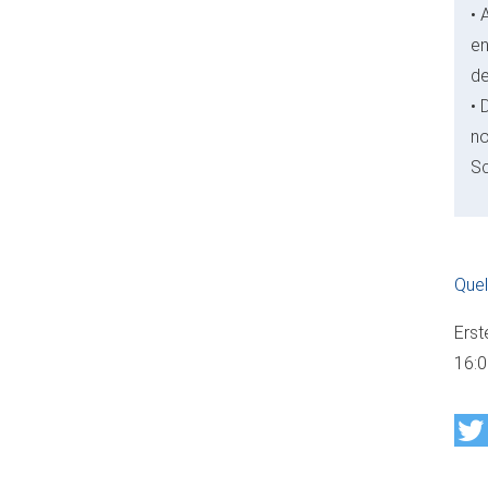
• 
en
de
• 
no
Sc
Quel
Erst
16: