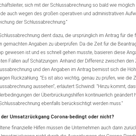
häftsleiter, sich mit der Schlussabrechnung so bald wie möglich
de auch wegen des großen operativen und administrativen Aufwa
eichung der Schlussabrechnung."
Schlussabrechnung dient dazu, die ursprünglich im Antrag für die f
en gemachten Angaben zu überprüfen. Da die Zeit für die Beantra
p gewesen ist und es schnell gehen musste, basieren diese Ang
ten Fällen auf Schätzungen. Anhand der Differenz zwischen den 
ussabrechnung und den Angaben im Antrag bemisst sich die Höh
igen Rückzahlung. "Es ist also wichtig, genau zu prüfen, wie die Z
ussabrechnung aussehen", erläutert Schwindl. "Hinzu kommt, dass
erbedingungen der Überbrückungshilfen kontinuierlich geändert 
Schlussabrechnung ebenfalls berücksichtigt werden muss."
 der Umsatzrückgang Corona-bedingt oder nicht?
ltene finanzielle Hilfen müssen die Unternehmen auch dann zurü