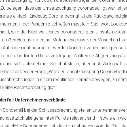
Umsatzrückgang nicht durch die Auswirkungen der Corona-Pand
 Zu belegen, dass der Umsatzrückgang coronabedingt war, ist je
re als einfach. Eindeutig Corona-bedingt ist der Rückgang ledigl
rnehmen in der Pandemie schließen musste – Stichwort Lockdo
nicht, wird der Nachweis eines coronabedingten Umsatzrückgang
r großen Herausforderung. Materialengpässe, der Mangel an Fac
 Aufträge nicht bearbeitet werden konnten, zählen nicht per se a
n coronabedingten Umsatzrückgang. Zahlreiche Abgrenzungsfra
, dass sich Unternehmer, Geschäftsleiter, aber auch Wirtschaftsp
erberater bei der Frage „War der Umsatzrückgang Corona-beding
ussabrechnungen in einem rechtlichen Bereich bewegen, zu dem 
 keine Rechtsprechung gibt.
derfall Unternehmensverbünde
n Sonderfall bei der Schlussabrechnung stellen Unternehmensver
grundsätzlich alle genannten Punkte relevant sind – sowie ein wich
 zusätzliche Besonderheit ist, dass – unabhängig von der Zahl d