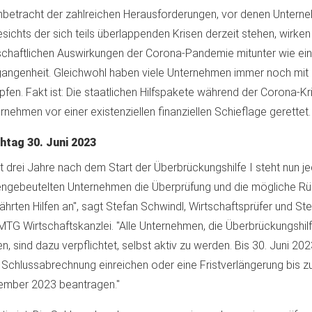
nbetracht der zahlreichen Herausforderungen, vor denen Untern
sichts der sich teils überlappenden Krisen derzeit stehen, wirken
schaftlichen Auswirkungen der Corona-Pandemie mitunter wie ein
angenheit. Gleichwohl haben viele Unternehmen immer noch mit 
fen. Fakt ist: Die staatlichen Hilfspakete während der Corona-Kr
rnehmen vor einer existenziellen finanziellen Schieflage gerettet.
htag 30. Juni 2023
t drei Jahre nach dem Start der Überbrückungshilfe I steht nun je
engebeutelten Unternehmen die Überprüfung und die mögliche R
hrten Hilfen an", sagt Stefan Schwindl, Wirtschaftsprüfer und St
MTG Wirtschaftskanzlei. "Alle Unternehmen, die Überbrückungshilf
n, sind dazu verpflichtet, selbst aktiv zu werden. Bis 30. Juni 2
 Schlussabrechnung einreichen oder eine Fristverlängerung bis z
ember 2023 beantragen."