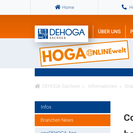
Home
Ho
ÜBER UNS
P
DEHOGA Sachsen
Informationen
Bra
Infos
Co
Branchen News