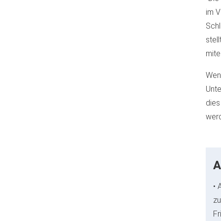
im V
Schl
stel
mite
Wenn
Unte
dies
werd
A
• 
zu
Fr