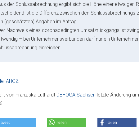
Aus der Schlussabrechnung ergibt sich die Höhe einer etwaigen 
tscheidend ist die Differenz zwischen den Schlussabrechnungs-
n (geschätzten) Angaben im Antrag
Der Nachweis eines coronabedingten Umsatzrückgangs ist zwin
twendig – bei Unternehmensverbünden darf nur ein Unternehmen
hlussabrechnung einreichen
le: AHGZ
ellt von
Franziska Luthardt
DEHOGA Sachsen
letzte Änderung a
06
tweet
teilen
teilen