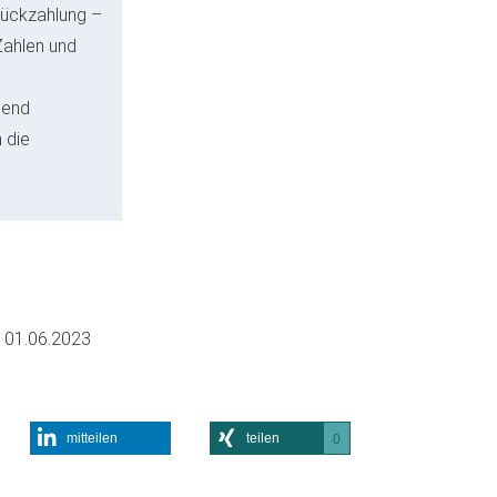
Rückzahlung –
Zahlen und
gend
 die
m
01.06.2023
mitteilen
teilen
0