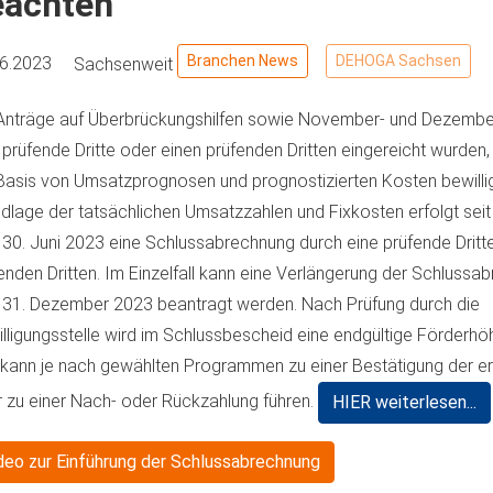
eachten
Branchen News
DEHOGA Sachsen
06.2023
Sachsenweit
Anträge auf Überbrückungshilfen sowie November- und Dezemberh
 prüfende Dritte oder einen prüfenden Dritten eingereicht wurden
Basis von Umsatzprognosen und prognostizierten Kosten bewillig
dlage der tatsächlichen Umsatzzahlen und Fixkosten erfolgt seit
30. Juni 2023 eine Schlussabrechnung durch eine prüfende Dritt
enden Dritten. Im Einzelfall kann eine Verlängerung der Schlussa
31. Dezember 2023 beantragt werden. Nach Prüfung durch die
lligungsstelle wird im Schlussbescheid eine endgültige Förderhöh
kann je nach gewählten Programmen zu einer Bestätigung der erh
 zu einer Nach- oder Rückzahlung führen.
HIER weiterlesen...
deo zur Einführung der Schlussabrechnung