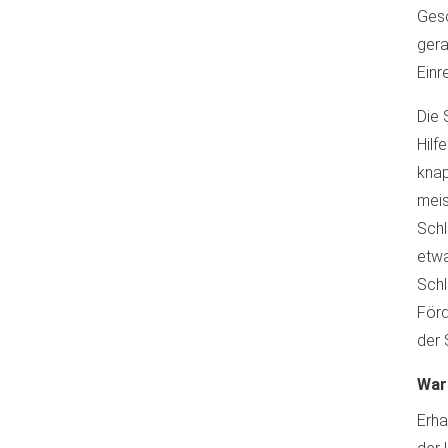
Gesc
gera
Einr
Die 
Hilf
knap
meis
Schl
etwa
Schl
Förd
der 
War
Erha