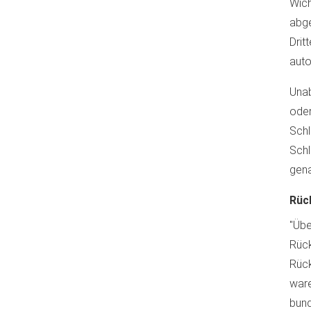
Wich
abge
Drit
auto
Unab
oder
Schl
Schl
gena
Rüc
"Übe
Rück
Rück
ware
bund