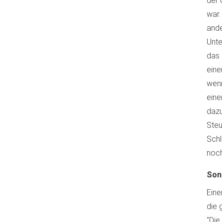
der 
war.
ande
Unte
das 
eine
wenn
eine
dazu
Steu
Schl
noch
Son
Eine
die 
"Die