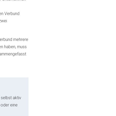
hen Verbund
zwei
verbund mehrere
en haben, muss
usammengefasst
selbst aktiv
 oder eine