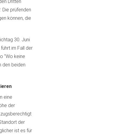
en Dritten
. Die prüfenden
gen können, die
ichtag 30. Juni
ührt im Fall der
to "Wo keine
in den beiden
ieren
n eine
öhe der
ezugsberechtigt
Standort der
icher ist es für