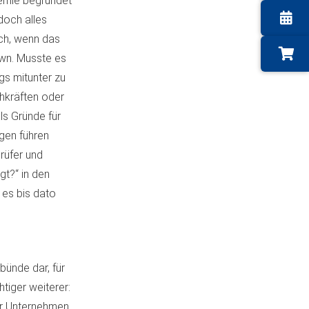
emie begründet
doch alles
ich, wenn das
wn. Musste es
s mitunter zu
hkräften oder
ls Gründe für
gen führen
rüfer und
t?“ in den
es bis dato
bünde dar, für
tiger weiterer:
er Unternehmen