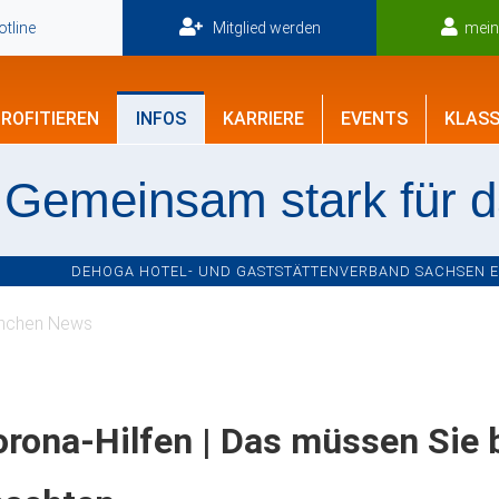
tline
Mitglied werden
mei
ROFITIEREN
INFOS
KARRIERE
EVENTS
KLASS
Gemeinsam stark für 
DEHOGA HOTEL- UND GASTSTÄTTENVERBAND SACHSEN E.V
nchen News
rona-Hilfen | Das müssen Sie 