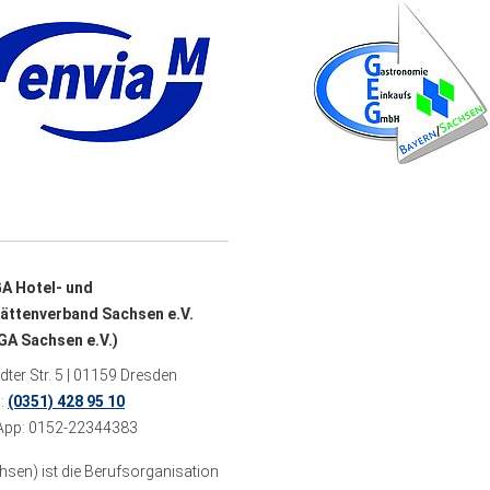
A Hotel- und
ättenverband Sachsen e.V.
A Sachsen e.V.)
ter Str. 5 | 01159 Dresden
n:
(0351) 428 95 10
pp: 0152-22344383
sen) ist die Berufsorganisation