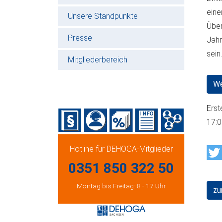
eine
Unsere Standpunkte
Über
Presse
Jahr
sein.
Mitgliederbereich
We
Erst
17:
Hotline für DEHOGA-Mitglieder
0351 850 322 50
Montag bis Freitag: 8 - 17 Uhr
zu