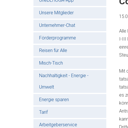
Co
oneDEHOGA-App
Unsere Mitglieder
15.
Unternehmer-Chat
Alle
Förderprogramme
I-II
einr
Reisen für Alle
Steu
Misch-Tisch
Mit 
Nachhaltigkeit - Energie -
tats
Umwelt
tats
es z
Energie sparen
könn
Antr
Tarif
kann
Arbeitgeberservice
Drit