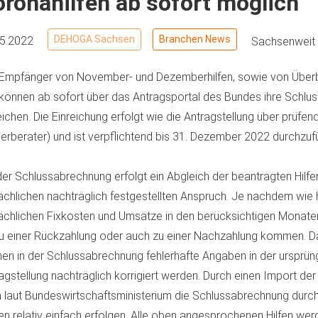
ronahilfen ab sofort möglich
DEHOGA Sachsen
Branchen News
05.2022
Sachsenweit
 Empfänger von November- und Dezemberhilfen, sowie von Überb
I können ab sofort über das Antragsportal des Bundes ihre Schl
eichen. Die Einreichung erfolgt wie die Antragstellung über prüfende
erberater) und ist verpflichtend bis 31. Dezember 2022 durchzuf
der Schlussabrechnung erfolgt ein Abgleich der beantragten Hilf
ächlichen nachträglich festgestellten Anspruch. Je nachdem wie 
ächlichen Fixkosten und Umsätze in den berücksichtigen Monate
u einer Rückzahlung oder auch zu einer Nachzahlung kommen. D
en in der Schlussabrechnung fehlerhafte Angaben in der ursprün
agstellung nachträglich korrigiert werden. Durch einen Import de
 laut Bundeswirtschaftsministerium die Schlussabrechnung durc
ten relativ einfach erfolgen. Alle oben angesprochenen Hilfen wer