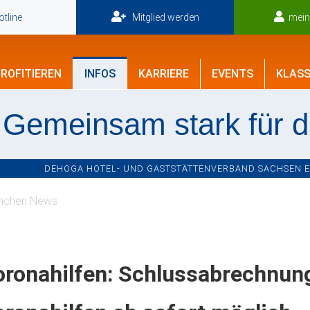
tline
Mitglied werden
mei
ROFITIEREN
INFOS
KARRIERE
EVENTS
KLASS
Gemeinsam stark für 
DEHOGA HOTEL- UND GASTSTÄTTENVERBAND SACHSEN E.V
nchen News
oronahilfen: Schlussabrechnun