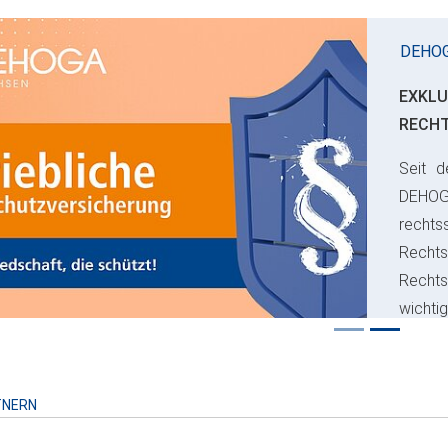
DEHO
EXKLU
RECH
Seit d
ious
DEHO
rechts
Rechts
Recht
wichti
Risiko
TNERN