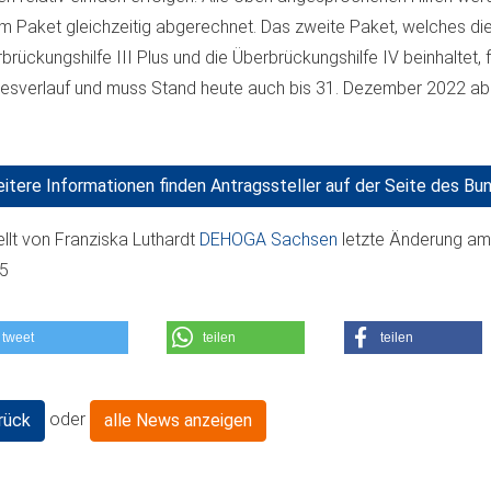
m Paket gleichzeitig abgerechnet. Das zweite Paket, welches di
brückungshilfe III Plus und die Überbrückungshilfe IV beinhaltet, f
esverlauf und muss Stand heute auch bis 31. Dezember 2022 a
itere Informationen finden Antragssteller auf der Seite des Bun
ellt von
Franziska Luthardt
DEHOGA Sachsen
letzte Änderung a
05
tweet
teilen
teilen
oder
rück
alle News anzeigen