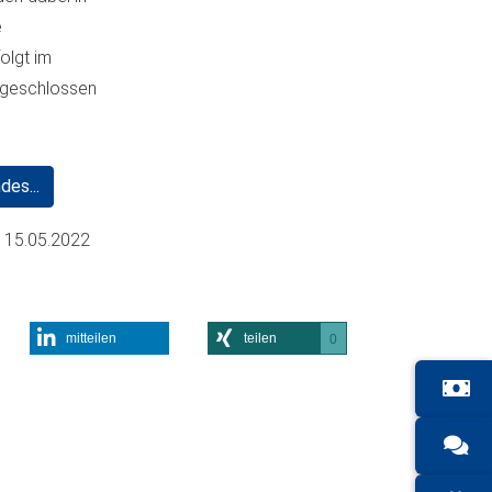
e
olgt im
bgeschlossen
des...
m
15.05.2022
mitteilen
teilen
0