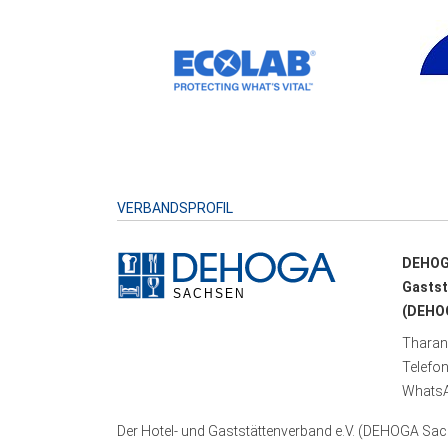
VERBANDSPROFIL
DEHOG
Gastst
(DEHOG
Tharand
Telefo
WhatsA
Der Hotel- und Gaststättenverband e.V. (DEHOGA Sach