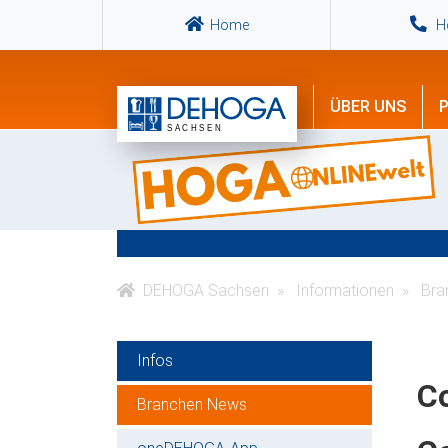
Home
Ho
ÜBER UNS
P
DEHOGA Sachsen
Informationen
Bra
Infos
C
Branchen News