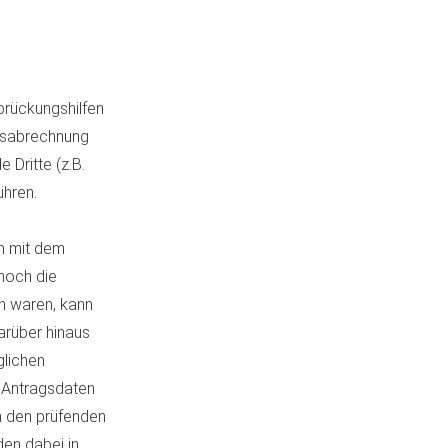
rückungshilfen
ussabrechnung
 Dritte (z.B.
ühren.
en mit dem
hoch die
n waren, kann
arüber hinaus
glichen
r Antragsdaten
h den prüfenden
den dabei in