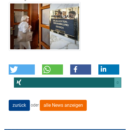
0
zurück
alle News anzeigen
oder