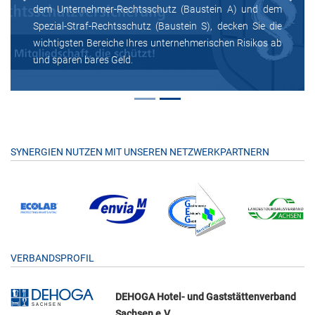
Previous
Next
dem Unternehmer-Rechtsschutz (Baustein A) und dem
Spezial-Straf-Rechtsschutz (Baustein S), decken Sie die
wichtigsten Bereiche Ihres unternehmerischen Risikos ab
und sparen bares Geld.
SYNERGIEN NUTZEN MIT UNSEREN NETZWERKPARTNERN
VERBANDSPROFIL
DEHOGA Hotel- und Gaststättenverband
Sachsen e.V.