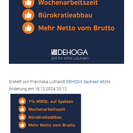
Erstellt von
Franziska Luthardt
DEHOGA Sachsen
letzte
Änderung am
18.12.2024 20:12