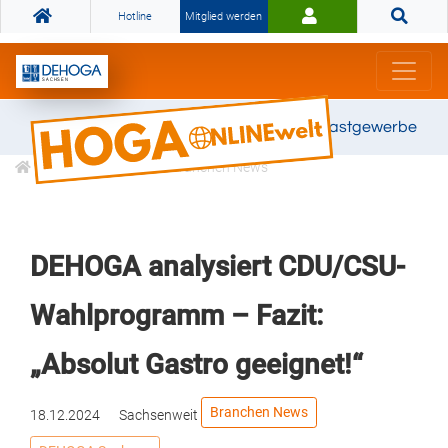
Hotline
Mitglied werden
Gemeinsam stark für das Gastgewerbe
Informationen
Branchen News
DEHOGA analysiert CDU/CSU-
Wahlprogramm – Fazit:
„Absolut Gastro geeignet!“
Branchen News
18.12.2024
Sachsenweit