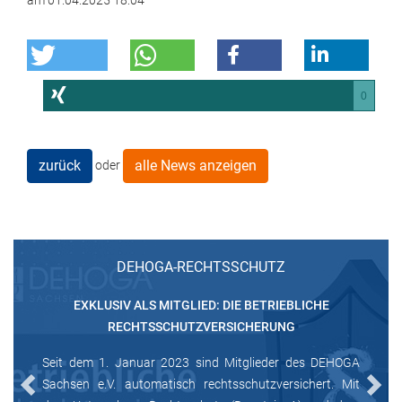
am
01.04.2025 18:04
0
zurück
alle News anzeigen
oder
DEHOGA-RECHTSSCHUTZ
EXKLUSIV ALS MITGLIED: DIE BETRIEBLICHE
RECHTSSCHUTZVERSICHERUNG
Seit dem 1. Januar 2023 sind Mitglieder des DEHOGA
Sachsen e.V. automatisch rechtsschutzversichert. Mit
Previous
Next