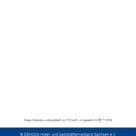
Diese Website wurde erstellt von
FIZ soft
, umgesetzt mit
TYPO3
© DEHOGA Hotel- und Gaststättenverband Sachsen e.V.