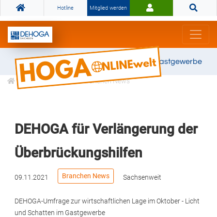
Hotline
Mitglied werden
Gemeinsam stark für das Gastgewerbe
Informationen
Branchen News
DEHOGA für Verlängerung der
Überbrückungshilfen
Branchen News
09.11.2021
Sachsenweit
DEHOGA-Umfrage zur wirtschaftlichen Lage im Oktober - Licht
und Schatten im Gastgewerbe