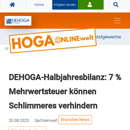
Hotline
Mitglied werden
Gemeinsam stark für das Gastgewerbe
Informationen
Branchen News
DEHOGA-Halbjahresbilanz: 7 %
Mehrwertsteuer können
Schlimmeres verhindern
Branchen News
20.08.2025
Sachsenweit