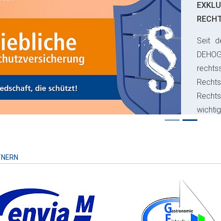
EXKLU
RECH
Seit d
ious
DEHO
rechts
Rechts
Recht
wichti
Risiko
TNERN