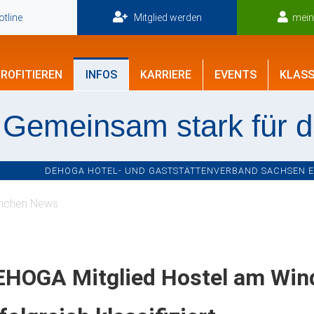
tline
Mitglied werden
mei
ROFITIEREN
INFOS
KARRIERE
EVENTS
KLASS
Gemeinsam stark für 
DEHOGA HOTEL- UND GASTSTÄTTENVERBAND SACHSEN E.V
nchen News
HOGA Mitglied Hostel am Windb