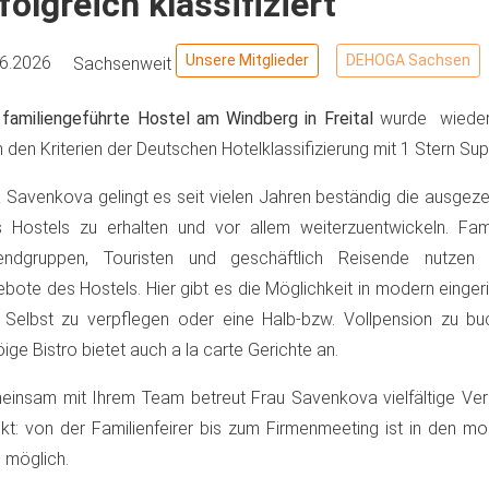
folgreich klassifiziert
Unsere Mitglieder
DEHOGA Sachsen
06.2026
Sachsenweit
familiengeführte Hostel am Windberg in Freital
wurde wiederh
 den Kriterien der Deutschen Hotelklassifizierung mit 1 Stern Sup
a Savenkova gelingt es seit vielen Jahren beständig die ausgeze
s Hostels zu erhalten und vor allem weiterzuentwickeln. Fami
endgruppen, Touristen und geschäftlich Reisende nutzen di
bote des Hostels. Hier gibt es die Möglichkeit in modern einge
 Selbst zu verpflegen oder eine Halb-bzw. Vollpension zu b
ige Bistro bietet auch a la carte Gerichte an.
insam mit Ihrem Team betreut Frau Savenkova vielfältige Ver
kt: von der Familienfeirer bis zum Firmenmeeting ist in den 
s möglich.