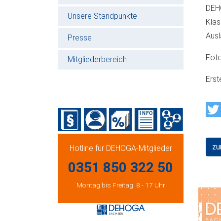
DEH
Unsere Standpunkte
Klas
Ausl
Presse
Foto
Mitgliederbereich
Erst
zu
Hotline für DEHOGA-Mitglieder
0351 850 322 50
Montag bis Freitag: 8 - 17 Uhr