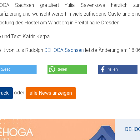
OGA Sachsen gratuliert Yulia Savenkova herzlich zur 
sifizierung und wünscht weiterhin viele zufriedene Gäste und ei
astung des Hostel am Windberg in Freital nahe Dresden.
 und Text: Katrin Kerpa
ellt von
Luis Rudolph
DEHOGA Sachsen
letzte Änderung am
18.0
tweet
teilen
teilen
oder
rück
alle News anzeigen
DEHO