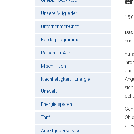
er
oneDEHOGA-App
Unsere Mitglieder
15.
Unternehmer-Chat
Das 
Förderprogramme
nach
Reisen für Alle
Yuli
ihre
Misch-Tisch
Jug
Nachhaltigkeit - Energie -
Ange
sich
Umwelt
gehö
Energie sparen
Geme
Tarif
Obje
alle
Arbeitgeberservice