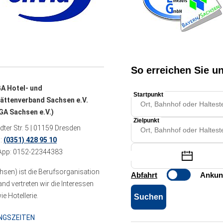
A Hotel- und
ättenverband Sachsen e.V.
A Sachsen e.V.)
ter Str. 5 | 01159 Dresden
n:
(0351) 428 95 10
pp: 0152-22344383
sen) ist die Berufsorganisation
 vertreten wir die Interessen
e Hotellerie.
NGSZEITEN