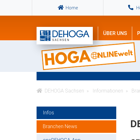
Home
Ho
ÜBER UNS
P
DEHOGA Sachsen
Informationen
Bra
Infos
DE
Branchen News