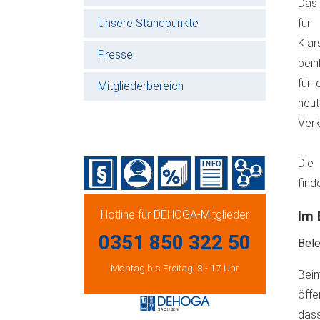
Das 
Unsere Standpunkte
für
Kla
Presse
bein
für 
Mitgliederbereich
heu
Verk
Die
find
Hotline für DEHOGA-Mitglieder
Im 
0351 850 322 50
Bele
Montag bis Freitag: 8 - 17 Uhr
Beim
öffe
das