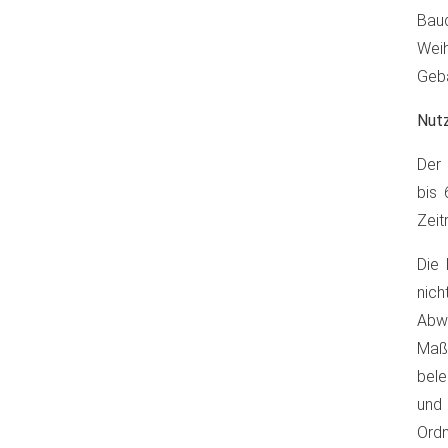
Baud
Weih
Gebä
Nut
Der 
bis 
Zeit
Die 
nich
Abw
Maß
bele
und 
Ordn