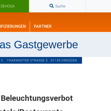
n DEHOGA
Suche
IFIZIERUNGEN
PARTNER
das Gastgewerbe
. · THARANDTER STRASSE 5 · 01159 DRESDEN
 Beleuchtungsverbot