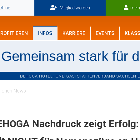
tline
Mitglied werden
mei
ROFITIEREN
INFOS
KARRIERE
EVENTS
KLASS
Gemeinsam stark für 
DEHOGA HOTEL- UND GASTSTÄTTENVERBAND SACHSEN E.V
nchen News
EHOGA Nachdruck zeigt Erfolg: