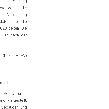
rungsverordnung
schiedet, die
der Verordnung
r-Maßnahmen, die
023 gelten. Die
m Tag nach der
g (EnSikuMaÄV)
kmäler:
s Verbot nur für
d klargestellt,
n Gebäuden und