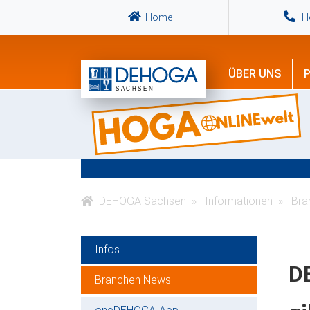
Home
Ho
ÜBER UNS
P
DEHOGA Sachsen
Informationen
Bra
Infos
D
Branchen News