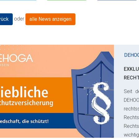
oder
rück
alle News anzeigen
DEHO
EXKLU
RECH
Seit d
ious
DEHO
rechts
Rechts
Recht
wichti