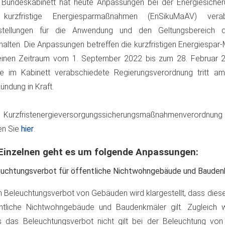
Bundeskabinett hat heute Anpassungen bei der Energiesiche
 kurzfristige Energiesparmaßnahmen (EnSikuMaÄV) verab
rstellungen für die Anwendung und den Geltungsbereich 
halten. Die Anpassungen betreffen die kurzfristigen Energiespa
einen Zeitraum vom 1. September 2022 bis zum 28. Februar 2
te im Kabinett verabschiedete Regierungsverordnung tritt a
ündung in Kraft.
 Kurzfristenergieversorgungssicherungsmaßnahmenverordnun
en Sie
hier
.
Einzelnen geht es um folgende Anpassungen:
uchtungsverbot für öffentliche Nichtwohngebäude und Bauden
 Beleuchtungsverbot von Gebäuden wird klargestellt, dass diese
ntliche Nichtwohngebäude und Baudenkmäler gilt. Zugleich wir
s das Beleuchtungsverbot nicht gilt bei der Beleuchtung vo