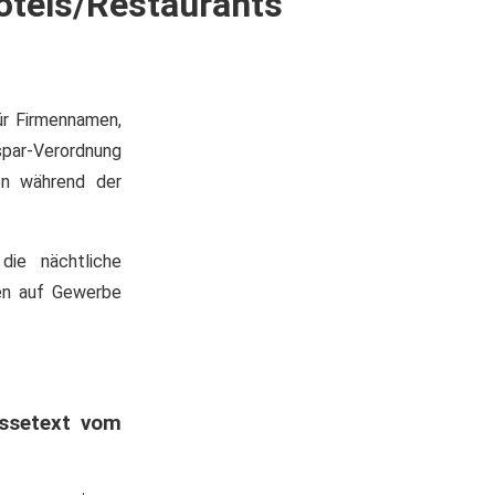
otels/Restaurants
r Firmennamen,
par-Verordnung
en während der
die nächtliche
en auf Gewerbe
essetext vom