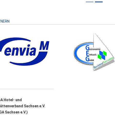
Risiko
TNERN
A Hotel- und
ättenverband Sachsen e.V.
A Sachsen e.V.)