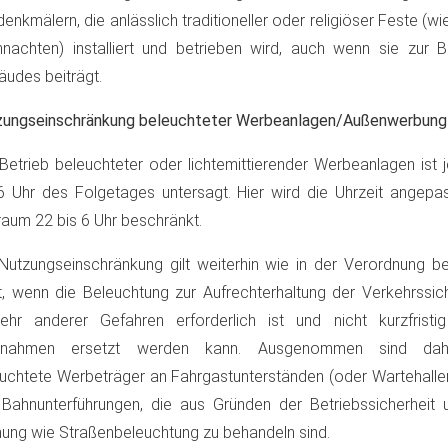
enkmälern, die anlässlich traditioneller oder religiöser Feste (w
nachten) installiert und betrieben wird, auch wenn sie zur 
udes beiträgt.
zungseinschränkung beleuchteter Werbeanlagen/Außenwerbung
Betrieb beleuchteter oder lichtemittierender Werbeanlagen ist 
6 Uhr des Folgetages untersagt. Hier wird die Uhrzeit angepa
raum 22 bis 6 Uhr beschränkt.
Nutzungseinschränkung gilt weiterhin wie in der Verordnung be
t, wenn die Beleuchtung zur Aufrechterhaltung der Verkehrssic
ehr anderer Gefahren erforderlich ist und nicht kurzfristi
nahmen ersetzt werden kann. Ausgenommen sind dahe
uchtete Werbeträger an Fahrgastunterständen (oder Wartehallen
Bahnunterführungen, die aus Gründen der Betriebssicherheit u
ung wie Straßenbeleuchtung zu behandeln sind.