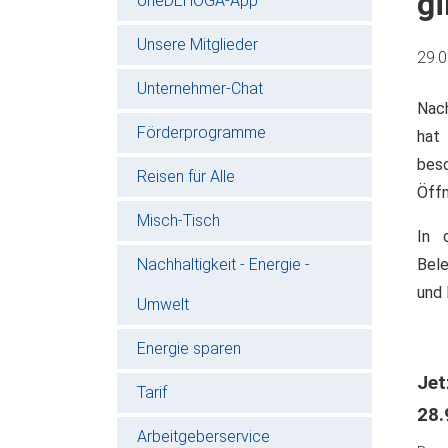
g
oneDEHOGA-App
Unsere Mitglieder
29.
Unternehmer-Chat
Nac
Förderprogramme
hat
bes
Reisen für Alle
Öffn
Misch-Tisch
In 
Nachhaltigkeit - Energie -
Bel
und 
Umwelt
Energie sparen
Jet
Tarif
28.
Arbeitgeberservice