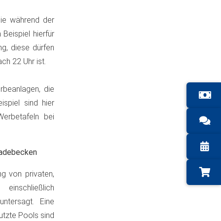
die während der
Beispiel hierfür
g, diese dürfen
ch 22 Uhr ist.
rbeanlagen, die
ispiel sind hier
erbetafeln bei
Badebecken
g von privaten,
inschließlich
ntersagt. Eine
tzte Pools sind