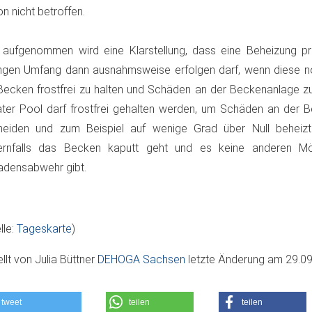
n nicht betroffen.
aufgenommen wird eine Klarstellung, dass eine Beheizung pr
ngen Umfang dann ausnahmsweise erfolgen darf, wenn diese n
Becken frostfrei zu halten und Schäden an der Beckenanlage zu
ater Pool darf frostfrei gehalten werden, um Schäden an der 
meiden und zum Beispiel auf wenige Grad über Null beheiz
ernfalls das Becken kaputt geht und es keine anderen Mög
densabwehr gibt.
lle:
Tageskarte
)
ellt von
Julia Büttner
DEHOGA Sachsen
letzte Änderung am
29.09
tweet
teilen
teilen