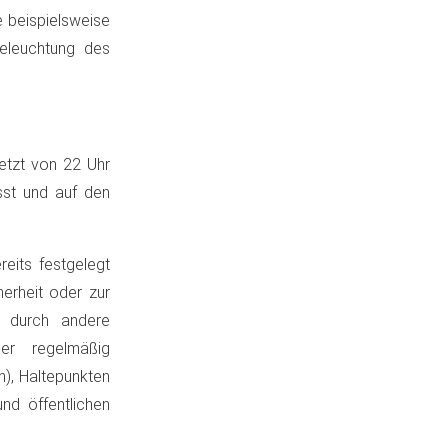
ie beispielsweise
Beleuchtung des
jetzt von 22 Uhr
sst und auf den
reits festgelegt
herheit oder zur
g durch andere
r regelmäßig
), Haltepunkten
nd öffentlichen