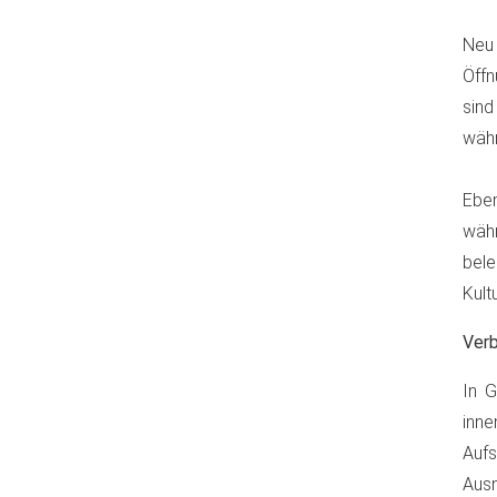
Neu 
Öffn
sind
währ
Eben
währ
bel
Kult
Ver
In G
inn
Auf
Ausn