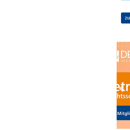
zu
Prev