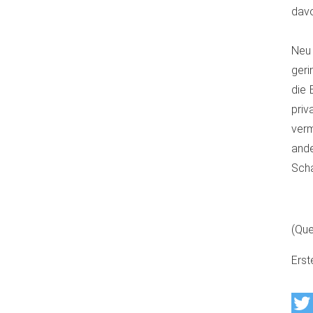
davo
Neu 
geri
die 
priv
ver
and
Scha
(Que
Erst