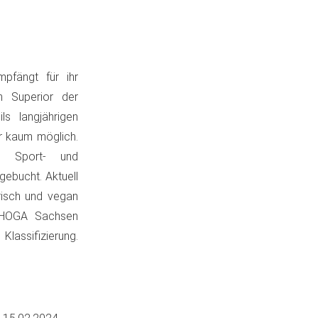
mpfängt für ihr
n Superior der
ls langjährigen
or kaum möglich.
ge Sport- und
ebucht. Aktuell
risch und vegan
DEHOGA Sachsen
Klassifizierung.