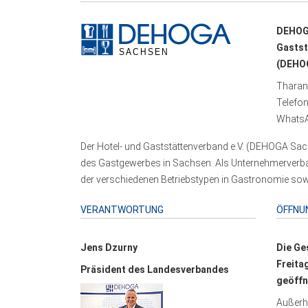
DEHOG
Gastst
(DEHOG
Tharand
Telefo
WhatsA
Der Hotel- und Gaststättenverband e.V. (DEHOGA Sach
des Gastgewerbes in Sachsen. Als Unternehmerverband
der verschiedenen Betriebstypen in Gastronomie sowi
VERANTWORTUNG
ÖFFNU
Jens Dzurny
Die Ge
Freita
Präsident des Landesverbandes
geöffn
Außerha