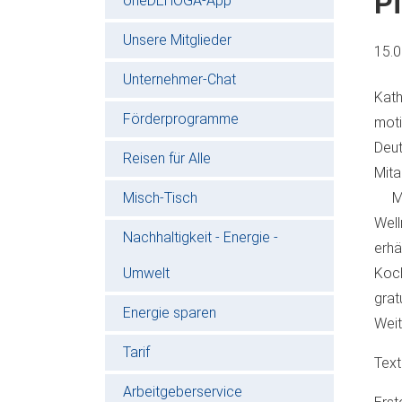
Pi
oneDEHOGA-App
Unsere Mitglieder
15.
Unternehmer-Chat
Kath
Förderprogramme
mot
Deut
Reisen für Alle
Mita
Misch-Tisch
Mod
Well
Nachhaltigkeit - Energie -
erhä
Umwelt
Koc
grat
Energie sparen
Weit
Tarif
Text
Arbeitgeberservice