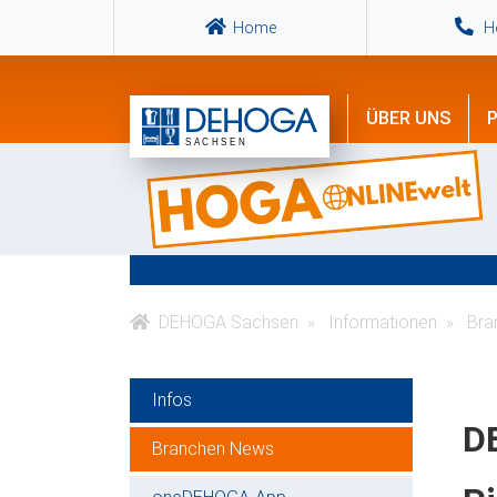
Home
Ho
ÜBER UNS
P
DEHOGA Sachsen
Informationen
Bra
Infos
D
Branchen News