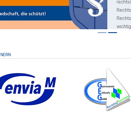
rechts
Rechts
Recht
wichti
Risiko
TNERN