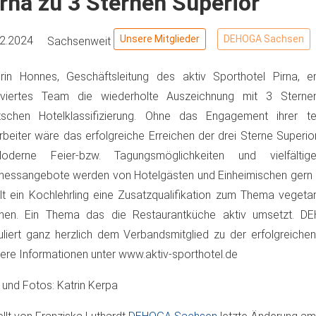
rna zu 3 Sternen Superior
Unsere Mitglieder
DEHOGA Sachsen
02.2024
Sachsenweit
rin Honnes, Geschäftsleitung des aktiv Sporthotel Pirna, e
iviertes Team die wiederholte Auszeichnung mit 3 Sterne
schen Hotelklassifizierung. Ohne das Engagement ihrer tei
rbeiter wäre das erfolgreiche Erreichen der drei Sterne Superi
erne Feier-bzw. Tagungsmöglichkeiten und vielfälti
nessangebote werden von Hotelgästen und Einheimischen gern g
lt ein Kochlehrling eine Zusatzqualifikation zum Thema vegeta
hen. Ein Thema das die Restaurantküche aktiv umsetzt. 
uliert ganz herzlich dem Verbandsmitglied zu der erfolgreichen 
ere Informationen unter www.aktiv-sporthotel.de
 und Fotos: Katrin Kerpa