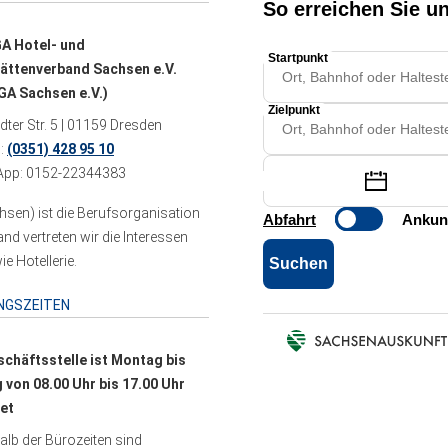
A Hotel- und
ättenverband Sachsen e.V.
A Sachsen e.V.)
ter Str. 5 | 01159 Dresden
n:
(0351) 428 95 10
pp: 0152-22344383
sen) ist die Berufsorganisation
 vertreten wir die Interessen
e Hotellerie.
NGSZEITEN
schäftsstelle ist Montag bis
g von 08.00 Uhr bis 17.00 Uhr
et
lb der Bürozeiten sind