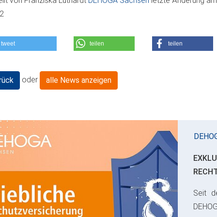
ellt von
Franziska Luthardt
DEHOGA Sachsen
letzte Änderung a
02
tweet
teilen
teilen
oder
rück
alle News anzeigen
DEHO
EXKLU
RECH
Seit d
ious
DEHO