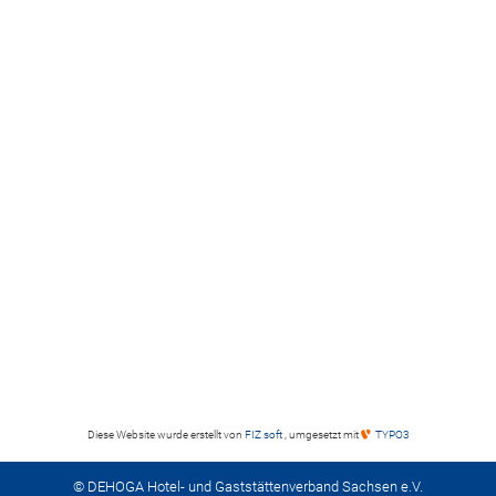
Diese Website wurde erstellt von
FIZ soft
, umgesetzt mit
TYPO3
© DEHOGA Hotel- und Gaststättenverband Sachsen e.V.