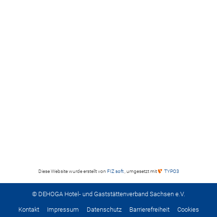
Diese Website wurde erstellt von
FIZ soft
, umgesetzt mit
TYPO3
© DEHOGA Hotel- und Gaststättenverband Sachsen e.V.
Kontakt
Impressum
Datenschutz
Barrierefreiheit
Cookies