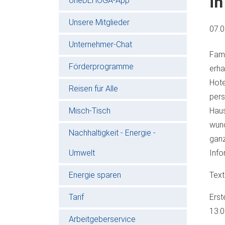
i
oneDEHOGA-App
Unsere Mitglieder
07.
Unternehmer-Chat
Fami
Förderprogramme
erh
Hot
Reisen für Alle
pers
Misch-Tisch
Hau
wund
Nachhaltigkeit - Energie -
ganz
Umwelt
Info
Energie sparen
Text
Tarif
Erst
13:
Arbeitgeberservice