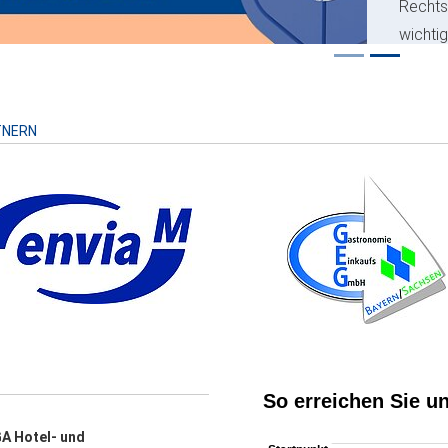
Recht
wichti
Risiko
TNERN
A Hotel- und