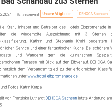
n Bad Schandau zu3 Sternen
Unsere Mitglieder
DEHOGA Sachsen
05.2024
Sachsenweit
lie Krahl, Inhaber und Betreiber des Hotels Elbpromenade 
alten die wiederholte Auszeichnung mit 3 Sternen 
elklassifizierung. Kathrin und Stephanie Krahl begeistern 
önlichen Service und einer fantastischen Küche. Bei schönem 
sgäste und Wanderer gern die kulinarischen Speziali
erschönen Terrasse mit Blick auf den Elbverlauf. DEHOGA Sac
 herzlich dem Verbandsmitglied zu der erfolgreichen Klassifiz
rmationen unter
www.hotel-elbpromenade.de
 und Fotos: Katrin Kerpa
ellt von
Franziska Luthardt
DEHOGA Sachsen
letzte Änderung a
05