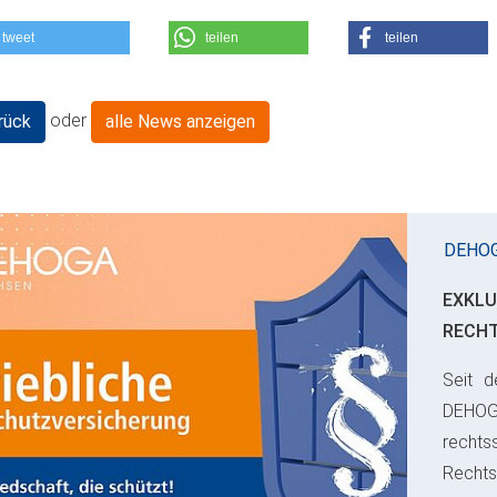
tweet
teilen
teilen
oder
rück
alle News anzeigen
DEHO
EXKLU
RECH
Seit d
ious
DEHO
rechts
Rechts