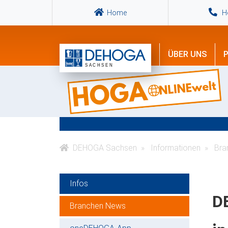
Home
Ho
ÜBER UNS
P
DEHOGA Sachsen
Informationen
Bra
Infos
D
Branchen News