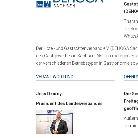
Gastst
(DEHOG
Tharand
Telefo
WhatsA
Der Hotel- und Gaststättenverband e.V. (DEHOGA Sach
des Gastgewerbes in Sachsen. Als Unternehmerverband
der verschiedenen Betriebstypen in Gastronomie sowi
VERANTWORTUNG
ÖFFNU
Jens Dzurny
Die Ge
Freita
Präsident des Landesverbandes
geöffn
Außerha
Terminv