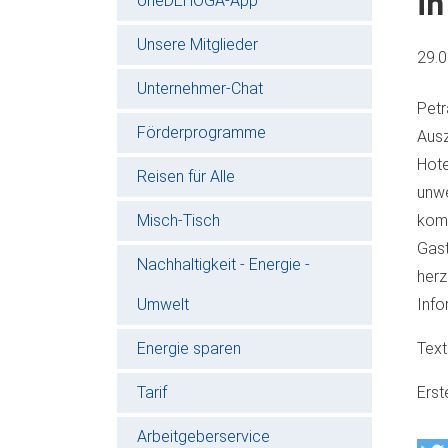
in
oneDEHOGA-App
Unsere Mitglieder
29.
Unternehmer-Chat
Pet
Förderprogramme
Aus
Hote
Reisen für Alle
unwe
Misch-Tisch
kom
Gast
Nachhaltigkeit - Energie -
herz
Umwelt
Info
Energie sparen
Text
Tarif
Erst
Arbeitgeberservice