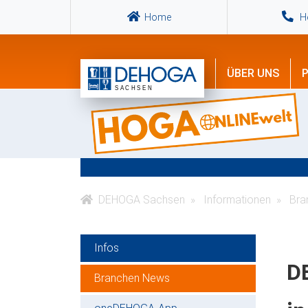
Home
Ho
ÜBER UNS
P
DEHOGA Sachsen
Informationen
Bra
Infos
D
Branchen News