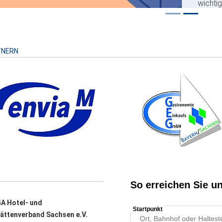
wichti
Risiko
TNERN
A Hotel- und
ättenverband Sachsen e.V.