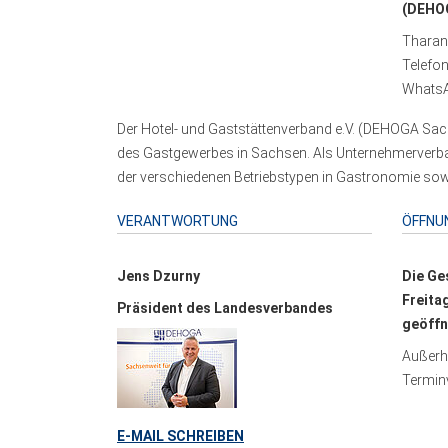
(DEHOG
Tharand
Telefo
WhatsA
Der Hotel- und Gaststättenverband e.V. (DEHOGA Sach
des Gastgewerbes in Sachsen. Als Unternehmerverband
der verschiedenen Betriebstypen in Gastronomie sowi
VERANTWORTUNG
ÖFFNU
Jens Dzurny
Die Ge
Freita
Präsident des Landesverbandes
geöffn
Außerha
Terminv
E-MAIL SCHREIBEN