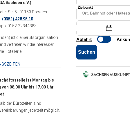
A Sachsen e.V.)
ter Str. 5 | 01159 Dresden
n:
(0351) 428 95 10
pp: 0152-22344383
sen) ist die Berufsorganisation
 vertreten wir die Interessen
e Hotellerie.
NGSZEITEN
schäftsstelle ist Montag bis
g von 08.00 Uhr bis 17.00 Uhr
et
lb der Bürozeiten sind
ereinbarungen jederzeit möglich.