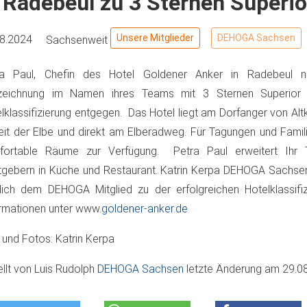
 Radebeul zu 3 Sternen Superio
Unsere Mitglieder
DEHOGA Sachsen
08.2024
Sachsenweit
ra Paul, Chefin des Hotel Goldener Anker in Radebeul 
zeichnung im Namen ihres Teams mit 3 Sternen Superior
lklassifizierung entgegen. Das Hotel liegt am Dorfanger von A
it der Elbe und direkt am Elberadweg. Für Tagungen und Famili
fortable Räume zur Verfügung. Petra Paul erweitert Ihr
gebern in Küche und Restaurant. Katrin Kerpa DEHOGA Sachsen 
lich dem DEHOGA Mitglied zu der erfolgreichen Hotelklassifiz
rmationen unter www.
goldener-anker.de
 und Fotos: Katrin Kerpa
ellt von
Luis Rudolph
DEHOGA Sachsen
letzte Änderung am
29.0