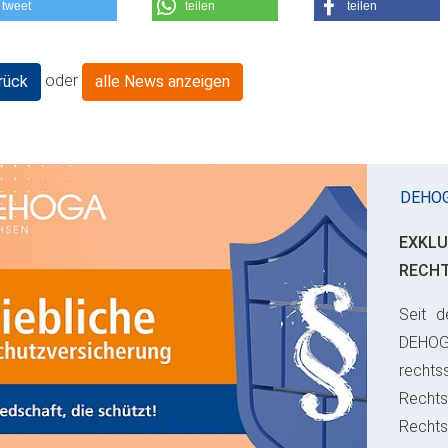
tweet
teilen
teilen
oder
rück
alle News anzeigen
DEHO
EXKLU
RECH
Seit d
ious
DEHO
rechts
Rechts
Recht