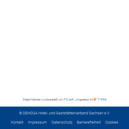
Diese Website wurde erstellt von
FIZ soft
, umgesetzt mit
TYPO3
© DEHOGA Hotel- und Gaststättenverband Sachsen e.V.
Kontakt
Impressum
Datenschutz
Barrierefreiheit
Cookies