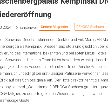
aschenbergpalais Kempinski Dr
iedereröffnung
Unsere Mitglieder
DEHOGA Sachsen
03.2024
Sachsenweit
en Schwass, Geschäftsführender Direktor und Erik Martin, HR Ma
henbergpalais Kempinski Dresden sind stolz und glücklich über 
vierung des international bekannten und beliebten Luxus Hotels 
en Schwass und seinem Team ist es besonders wichtig, dass die
igartigkeit dieses Hauses für sich nutzen. In der Amalie Patisseri
te man sich unbedingt bei erstklassiger Patisserie verwöhnen las
Blick auf das Schloss genießen. Der Hoteldirektor nennt die Amal
llobby liebevoll „Wohnzimmer“. DEHOGA Sachsen gratuliert ganz
GA Mitglied zu der erfolgreichen Wiedereröffnung und wünscht
ssfreudige Gäste.