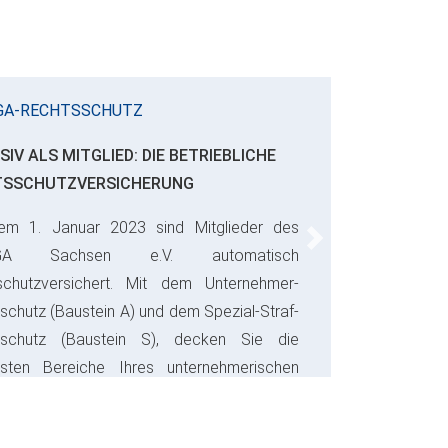
GA-RECHTSSCHUTZ
SIV ALS MITGLIED: DIE BETRIEBLICHE
TSSCHUTZVERSICHERUNG
em 1. Januar 2023 sind Mitglieder des
Next
GA Sachsen e.V. automatisch
schutzversichert. Mit dem Unternehmer-
schutz (Baustein A) und dem Spezial-Straf-
sschutz (Baustein S), decken Sie die
gsten Bereiche Ihres unternehmerischen
s ab und sparen bares Geld.