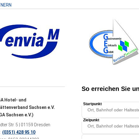
TNERN
A Hotel- und
ättenverband Sachsen e.V.
A Sachsen e.V.)
ter Str. 5 | 01159 Dresden
n:
(0351) 428 95 10