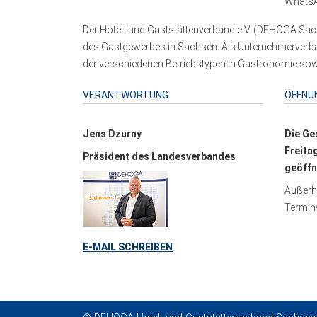
WhatsA
Der Hotel- und Gaststättenverband e.V. (DEHOGA Sach
des Gastgewerbes in Sachsen. Als Unternehmerverband
der verschiedenen Betriebstypen in Gastronomie sowi
VERANTWORTUNG
ÖFFNU
Jens Dzurny
Die Ge
Freita
Präsident des Landesverbandes
geöffn
Außerha
Terminv
E-MAIL SCHREIBEN