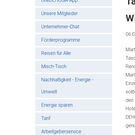
T
oneDEHOGA-App
Unsere Mitglieder
W
Unternehmer-Chat
06.
Förderprogramme
Mart
Reisen für Alle
Tasc
Misch-Tisch
Reno
Mart
Nachhaltigkeit - Energie -
Einz
Umwelt
soll
den 
Energie sparen
Hote
DEHO
Tarif
genu
Arbeitgeberservice