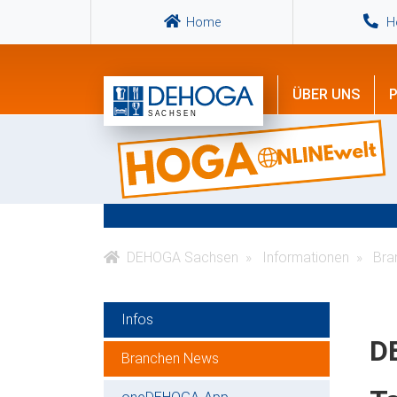
Home
Ho
ÜBER UNS
P
DEHOGA Sachsen
Informationen
Bra
Infos
D
Branchen News