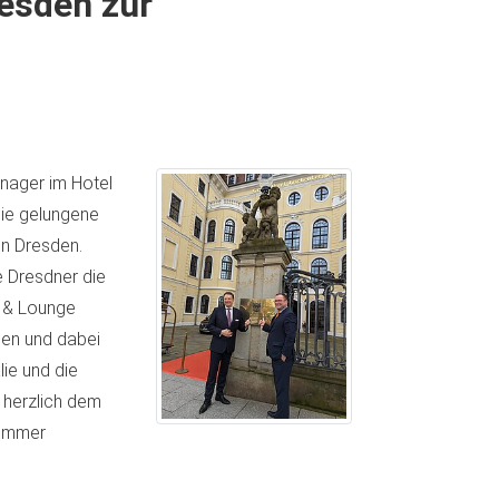
esden zur
nager im Hotel
die gelungene
in Dresden.
 Dresdner die
e & Lounge
sen und dabei
ie und die
 herzlich dem
 immer