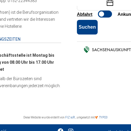
pp: 0152-22344383
sen) ist die Berufsorganisation
 vertreten wir die Interessen
e Hotellerie.
NGSZEITEN
schäftsstelle ist Montag bis
g von 08.00 Uhr bis 17.00 Uhr
et
lb der Bürozeiten sind
ereinbarungen jederzeit möglich.
Diese Website wurde erstellt von
FIZ soft
, umgesetzt mit
TYPO3