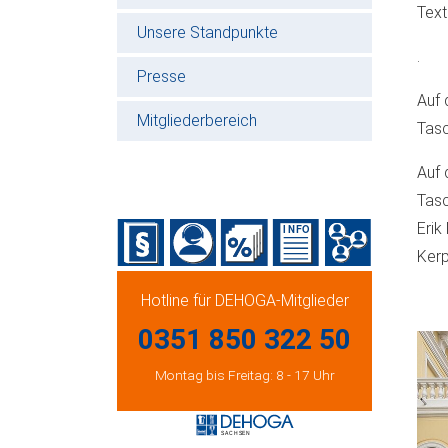
Text
Unsere Standpunkte
.
Presse
Auf 
Mitgliederbereich
Tasc
Auf 
Tasc
Erik
Ker
Hotline für DEHOGA-Mitglieder
0351 850 322 50
Montag bis Freitag: 8 - 17 Uhr