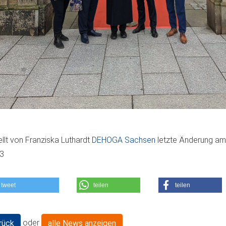
ellt von
Franziska Luthardt
DEHOGA Sachsen
letzte Änderung a
03
tweet
teilen
teilen
oder
rück
alle News anzeigen