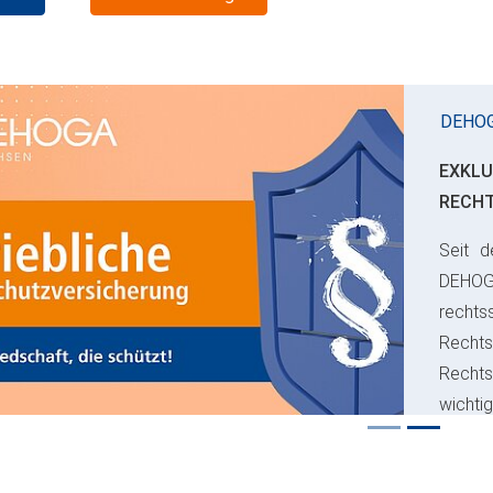
DEHO
EXKLU
RECH
Seit d
ious
DEHO
rechts
Rechts
Recht
wichti
Risiko