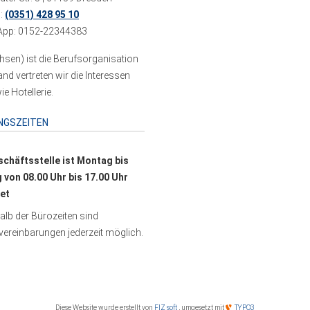
n:
(0351) 428 95 10
pp: 0152-22344383
sen) ist die Berufsorganisation
 vertreten wir die Interessen
e Hotellerie.
NGSZEITEN
schäftsstelle ist Montag bis
g von 08.00 Uhr bis 17.00 Uhr
et
lb der Bürozeiten sind
ereinbarungen jederzeit möglich.
Diese Website wurde erstellt von
FIZ soft
, umgesetzt mit
TYPO3