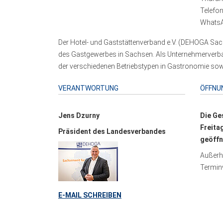
Telefo
WhatsA
Der Hotel- und Gaststättenverband e.V. (DEHOGA Sach
des Gastgewerbes in Sachsen. Als Unternehmerverband
der verschiedenen Betriebstypen in Gastronomie sowi
VERANTWORTUNG
ÖFFNU
Jens Dzurny
Die Ge
Freita
Präsident des Landesverbandes
geöffn
Außerha
Terminv
E-MAIL SCHREIBEN