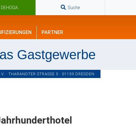
n DEHOGA
Suche
IFIZIERUNGEN
PARTNER
das Gastgewerbe
. · THARANDTER STRASSE 5 · 01159 DRESDEN
Jahrhunderthotel