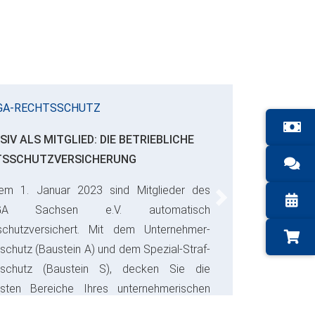
GA-RECHTSSCHUTZ
SIV ALS MITGLIED: DIE BETRIEBLICHE
TSSCHUTZVERSICHERUNG
em 1. Januar 2023 sind Mitglieder des
Next
GA Sachsen e.V. automatisch
schutzversichert. Mit dem Unternehmer-
schutz (Baustein A) und dem Spezial-Straf-
sschutz (Baustein S), decken Sie die
gsten Bereiche Ihres unternehmerischen
s ab und sparen bares Geld.