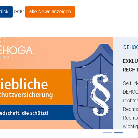
oder
rück
alle News anzeigen
DEHO
EXKLU
RECH
Seit d
ious
DEHO
rechts
Rechts
Recht
wichti
Risiko