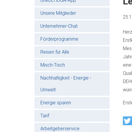
Le
oneDEHOGA-App
Unsere Mitglieder
25.
Unternehmer-Chat
Herz
Förderprogramme
Erst
Mess
Reisen für Alle
Jahr
Misch-Tisch
eine
Qual
Nachhaltigkeit - Energie -
DEHO
Umwelt
wüns
Energie sparen
Erst
Tarif
Arbeitgeberservice