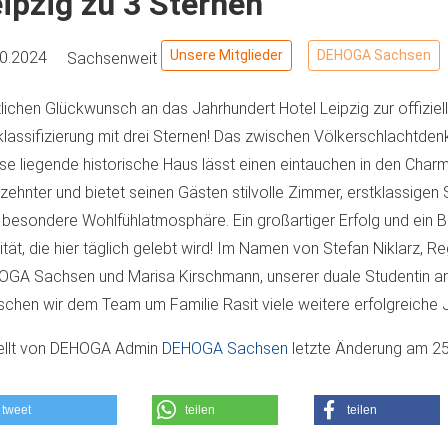
ipzig zu 3 Sternen
Unsere Mitglieder
DEHOGA Sachsen
10.2024
Sachsenweit
lichen Glückwunsch an das Jahrhundert Hotel Leipzig zur offiziel
klassifizierung mit drei Sternen! Das zwischen Völkerschlachtden
e liegende historische Haus lässt einen eintauchen in den Cha
zehnter und bietet seinen Gästen stilvolle Zimmer, erstklassigen
 besondere Wohlfühlatmosphäre. Ein großartiger Erfolg und ein B
ität, die hier täglich gelebt wird! Im Namen von Stefan Niklarz, Re
GA Sachsen und Marisa Kirschmann, unserer duale Studentin an
chen wir dem Team um Familie Rasit viele weitere erfolgreiche 
ellt von
DEHOGA Admin
DEHOGA Sachsen
letzte Änderung am
25
tweet
teilen
teilen