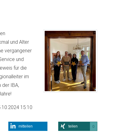
len
kmal und Alter
rme vergangener
 Service und
eweis für die
gionalleiter im
 der IBA,
Jahre!
.10.2024 15:10
mitteilen
teilen
0