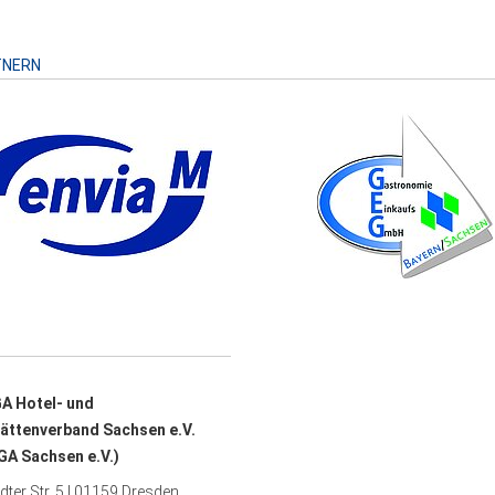
TNERN
A Hotel- und
ättenverband Sachsen e.V.
A Sachsen e.V.)
ter Str. 5 | 01159 Dresden