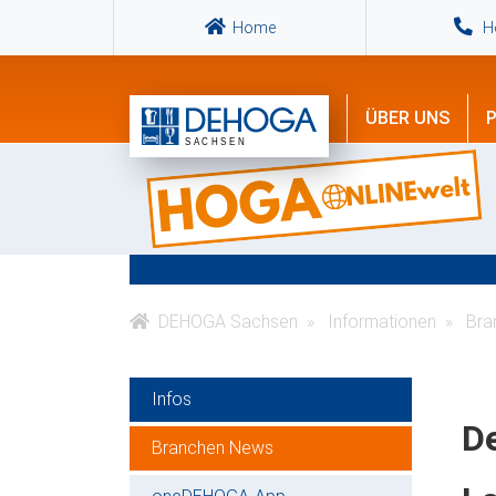
Home
Ho
ÜBER UNS
P
DEHOGA Sachsen
Informationen
Bra
Infos
D
Branchen News