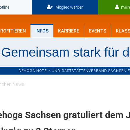
tline
Mitglied werden
mei
ROFITIEREN
INFOS
KARRIERE
EVENTS
KLASS
Gemeinsam stark für 
DEHOGA HOTEL- UND GASTSTÄTTENVERBAND SACHSEN E.V
nchen News
ehoga Sachsen gratuliert dem 