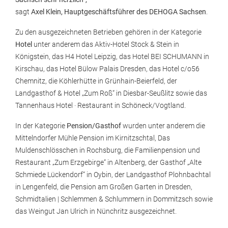
sagt
Axel Klein, Hauptgeschäftsführer des DEHOGA Sachsen
.
Zu den ausgezeichneten Betrieben gehören in der Kategorie
Hotel
unter anderem das Aktiv-Hotel Stock & Stein in
Königstein, das H4 Hotel Leipzig, das Hotel BEI SCHUMANN in
Kirschau, das Hotel Bülow Palais Dresden, das Hotel c/o56
Chemnitz, die Köhlerhütte in Grünhain-Beierfeld, der
Landgasthof & Hotel „Zum Roß“ in Diesbar-Seußlitz sowie das
Tannenhaus Hotel · Restaurant in Schöneck/Vogtland.
In der Kategorie
Pension/Gasthof
wurden unter anderem die
Mittelndorfer Mühle Pension im Kirnitzschtal, Das
Muldenschlösschen in Rochsburg, die Familienpension und
Restaurant „Zum Erzgebirge“ in Altenberg, der Gasthof „Alte
Schmiede Lückendorf“ in Oybin, der Landgasthof Plohnbachtal
in Lengenfeld, die Pension am Großen Garten in Dresden,
Schmidtalien | Schlemmen & Schlummern in Dommitzsch sowie
das Weingut Jan Ulrich in Nünchritz ausgezeichnet.