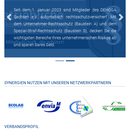
Seit dem 1. Januar 2023 sind Mitglieder des DEHOGA
Sachsen e.V. automatisch rechtsschutzversichert. Mit
Previous
Next
dem Unternehmer-Rechtsschutz (Baustein A) und dem
Spezial-Straf-Rechtsschutz (Baustein S), decken Sie die
wichtigsten Bereiche Ihres unternehmerischen Risikos ab
und sparen bares Geld.
SYNERGIEN NUTZEN MIT UNSEREN NETZWERKPARTNERN
VERBANDSPROFIL