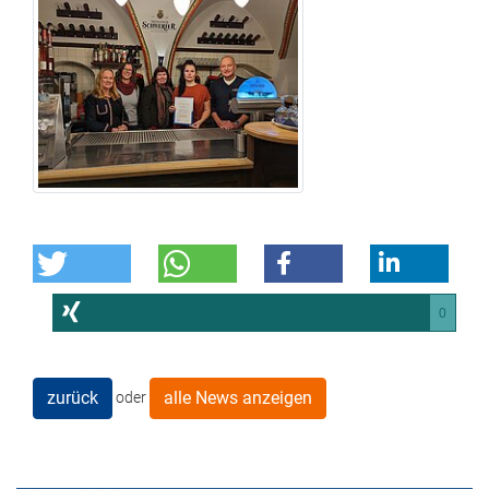
0
zurück
alle News anzeigen
oder