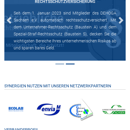
RECHTSSCHUTZVERSICHERUNG
Seit dem 1. Januar 2023 sind Mitglieder des DEHOGA
Sachsen e.V. automatisch rechtsschutzversichert. Mit
Previous
Next
dem Unternehmer-Rechtsschutz (Baustein A) und dem
Spezial-Straf-Rechtsschutz (Baustein S), decken Sie die
wichtigsten Bereiche Ihres unternehmerischen Risikos ab
und sparen bares Geld.
SYNERGIEN NUTZEN MIT UNSEREN NETZWERKPARTNERN
VERBANDSPROFIL