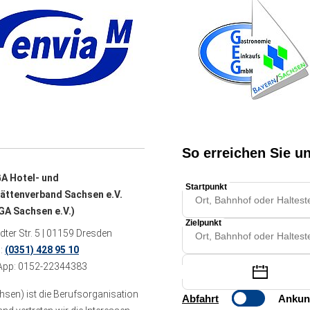
A Hotel- und
ättenverband Sachsen e.V.
A Sachsen e.V.)
ter Str. 5 | 01159 Dresden
n:
(0351) 428 95 10
pp: 0152-22344383
sen) ist die Berufsorganisation