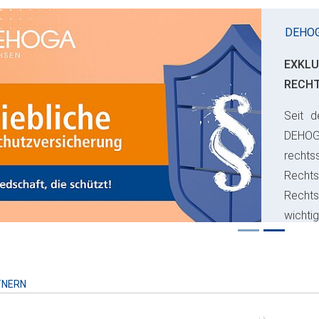
DEHO
EXKLU
RECH
Seit d
ious
DEHO
rechts
Rechts
Recht
wichti
Risiko
TNERN