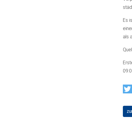
städ
Es i
eine
als 
Quel
Erst
09:
zu