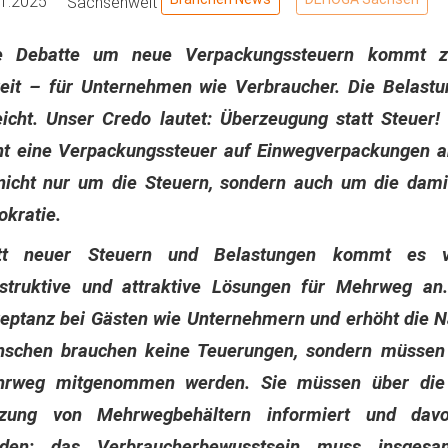
01.2025
Sachsenweit
e Debatte um neue Verpackungssteuern kommt zu
eit – für Unternehmen wie Verbraucher. Die Belastu
eicht. Unser Credo lautet: Überzeugung statt Steue
nt eine Verpackungssteuer auf Einwegverpackungen a
nicht nur um die Steuern, sondern auch um die dam
okratie.
tt neuer Steuern und Belastungen kommt es v
struktive und attraktive Lösungen für Mehrweg an.
eptanz bei Gästen wie Unternehmern und erhöht die N
schen brauchen keine Teuerungen, sondern müsse
rweg mitgenommen werden. Sie müssen über die 
zung von Mehrwegbehältern informiert und davo
den; das Verbraucherbewusstsein muss insgesam