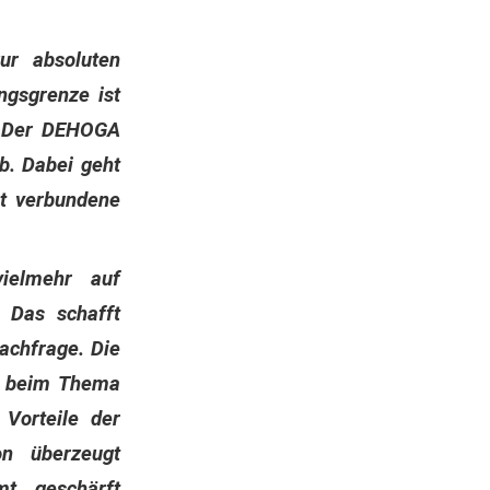
r absoluten
ngsgrenze ist
r! Der DEHOGA
b. Dabei geht
it verbundene
ielmehr auf
 Das schafft
achfrage. Die
n beim Thema
Vorteile der
n überzeugt
t geschärft