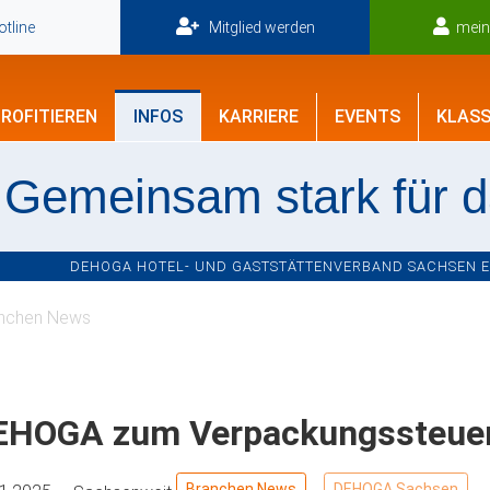
tline
Mitglied werden
mei
ROFITIEREN
INFOS
KARRIERE
EVENTS
KLASS
Gemeinsam stark für 
DEHOGA HOTEL- UND GASTSTÄTTENVERBAND SACHSEN E.V
nchen News
EHOGA zum Verpackungssteuer
Branchen News
DEHOGA Sachsen