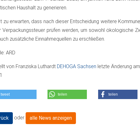
tischen Haushalt zu generieren.
st zu erwarten, dass nach dieser Entscheidung weitere Kommune
r Verpackungssteuer prüfen werden, um sowohl ökologische Zie
auch zusätzliche Einnahmequellen zu erschließen.
le: ARD
ellt von
Franziska Luthardt
DEHOGA Sachsen
letzte Änderung a
01
tweet
teilen
teilen
oder
rück
alle News anzeigen