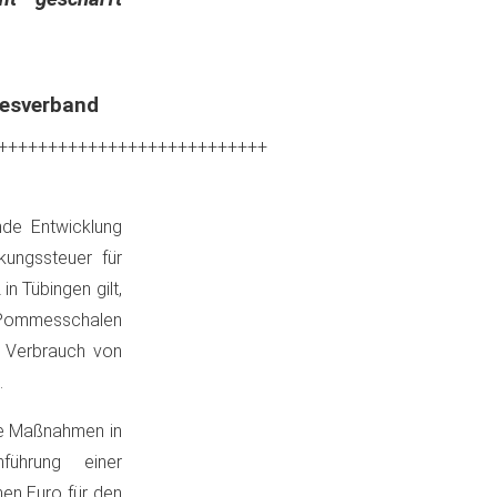
desverband
+++++++++++++++++++++++++++
nde Entwicklung
kungssteuer für
n Tübingen gilt,
 Pommesschalen
n Verbrauch von
.
che Maßnahmen in
führung einer
nen Euro für den