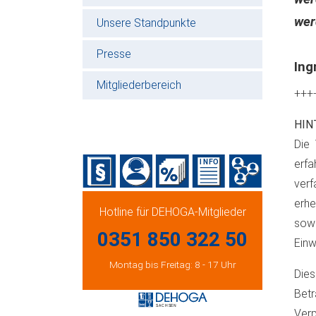
wer
Unsere Standpunkte
Presse
Ing
Mitgliederbereich
+++
HIN
Die 
erfa
verf
erh
Hotline für DEHOGA-Mitglieder
sowi
0351 850 322 50
Einw
Montag bis Freitag: 8 - 17 Uhr
Dies
Bet
Verp