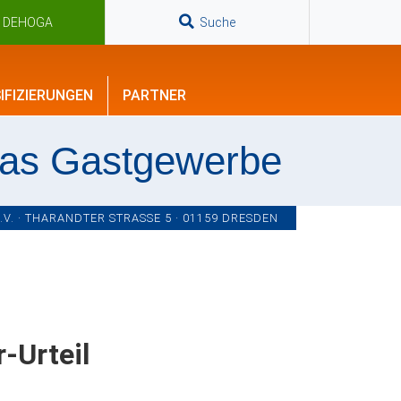
n DEHOGA
Suche
IFIZIERUNGEN
PARTNER
das Gastgewerbe
. · THARANDTER STRASSE 5 · 01159 DRESDEN
-Urteil