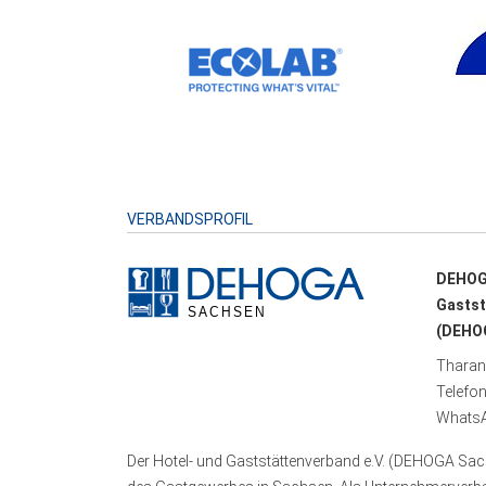
VERBANDSPROFIL
DEHOG
Gastst
(DEHOG
Tharand
Telefo
WhatsA
Der Hotel- und Gaststättenverband e.V. (DEHOGA Sach