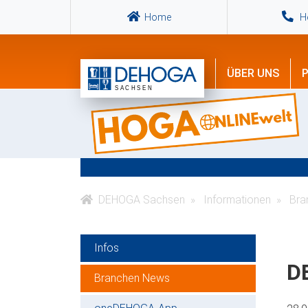
Home
Ho
ÜBER UNS
P
DEHOGA Sachsen
Informationen
Bra
Infos
D
Branchen News