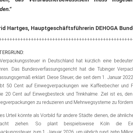
den.“
rid Hartges, Hauptgeschäftsführerin DEHOGA Bun
++++++++++++++++++++++++++++++++++++++++++++++++++
TERGRUND:
Verpackungssteuer in Deutschland hat kürzlich eine bedeute
hren. Das Bundesverfassungsgericht hat die Tübinger Verpac
assungsgemäß erklärt. Diese Steuer, die seit dem 1. Januar 2022 i
ebt 50 Cent auf Einwegverpackungen wie Kaffeebecher und
e 20 Cent auf Einwegbesteck und Trinkhalme. Ziel ist es, de
egverpackungen zu reduzieren und Mehrwegsysteme zu fördern
es Urteil könnte als Vorbild für andere Städte dienen, die ähnli
racht ziehen. So plant beispielsweise Köln die Ein
ackungssteuer zum 1. Januar 2026, um jährlich rund zehn Millio