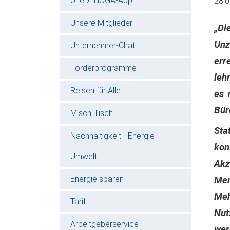
oneDEHOGA-App
28.
Unsere Mitglieder
„Di
Unz
Unternehmer-Chat
err
Förderprogramme
leh
Reisen für Alle
es 
Bür
Misch-Tisch
Sta
Nachhaltigkeit - Energie -
kon
Umwelt
Akz
Energie sparen
Men
Meh
Tarif
Nut
Arbeitgeberservice
wer