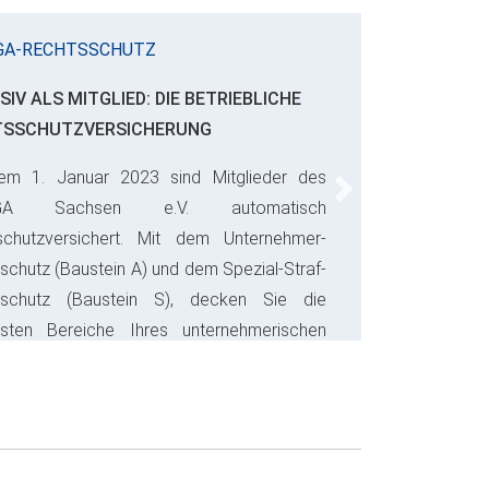
GA-RECHTSSCHUTZ
SIV ALS MITGLIED: DIE BETRIEBLICHE
TSSCHUTZVERSICHERUNG
em 1. Januar 2023 sind Mitglieder des
Next
GA Sachsen e.V. automatisch
schutzversichert. Mit dem Unternehmer-
schutz (Baustein A) und dem Spezial-Straf-
sschutz (Baustein S), decken Sie die
gsten Bereiche Ihres unternehmerischen
s ab und sparen bares Geld.