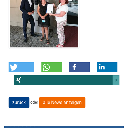
0
zurück
alle News anzeigen
oder