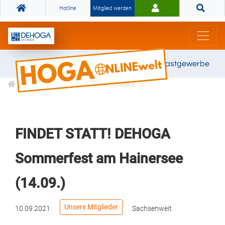
Hotline
Mitglied werden
Gemeinsam stark für das Gastgewerbe
Informationen
Branchen News
FINDET STATT! DEHOGA
Sommerfest am Hainersee
(14.09.)
Unsere Mitglieder
10.09.2021
Sachsenweit