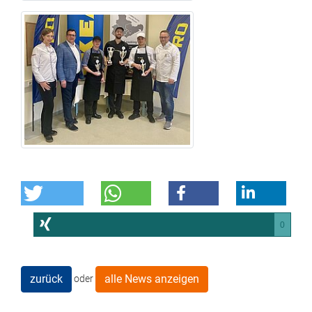
0
zurück
alle News anzeigen
oder