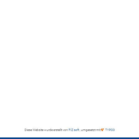
Diese Website wurde erstellt von
FIZ soft
, umgesetzt mit
TYPO3