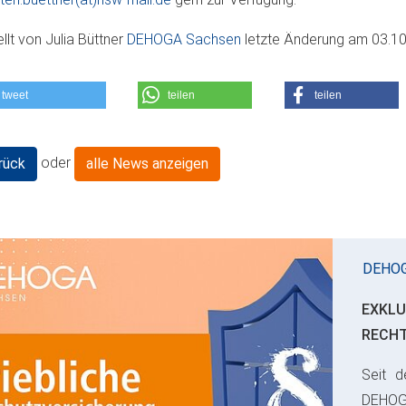
ellt von
Julia Büttner
DEHOGA Sachsen
letzte Änderung am
03.10
tweet
teilen
teilen
oder
rück
alle News anzeigen
DEHO
EXKLU
RECH
Seit d
ious
DEHO