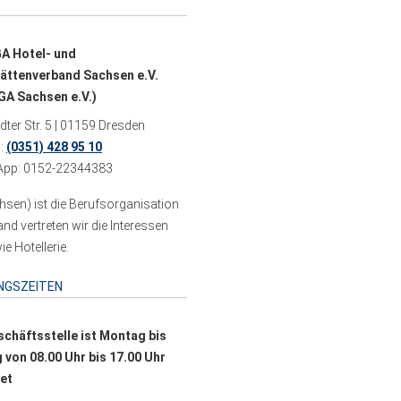
A Hotel- und
ättenverband Sachsen e.V.
A Sachsen e.V.)
ter Str. 5 | 01159 Dresden
n:
(0351) 428 95 10
pp: 0152-22344383
sen) ist die Berufsorganisation
 vertreten wir die Interessen
e Hotellerie.
NGSZEITEN
schäftsstelle ist Montag bis
g von 08.00 Uhr bis 17.00 Uhr
et