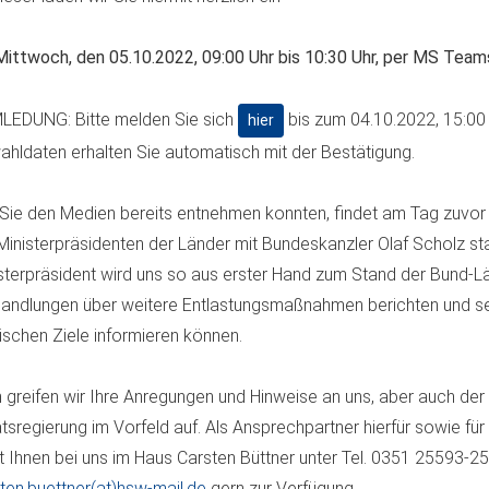
ittwoch, den 05.10.2022, 09:00 Uhr bis 10:30 Uhr, per MS Team
LEDUNG: Bitte melden Sie sich
bis zum 04.10.2022, 15:00 
hier
ahldaten erhalten Sie automatisch mit der Bestätigung.
Sie den Medien bereits entnehmen konnten, findet am Tag zuvor
Ministerpräsidenten der Länder mit Bundeskanzler Olaf Scholz sta
sterpräsident wird uns so aus erster Hand zum Stand der Bund-L
andlungen über weitere Entlastungsmaßnahmen berichten und se
tischen Ziele informieren können.
 greifen wir Ihre Anregungen und Hinweise an uns, aber auch der
tsregierung im Vorfeld auf. Als Ansprechpartner hierfür sowie fü
t Ihnen bei uns im Haus Carsten Büttner unter Tel. 0351 25593-2
ten.buettner(at)hsw-mail.de
gern zur Verfügung.