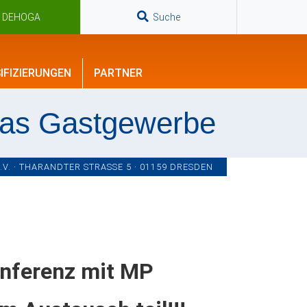
n DEHOGA
Suche
IFIZIERUNGEN
PARTNER
das Gastgewerbe
. · THARANDTER STRASSE 5 · 01159 DRESDEN
onferenz mit MP