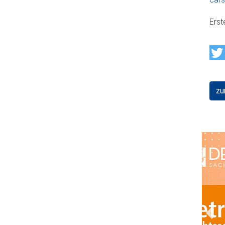
Erst
zu
Prev