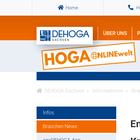
Home
Ho
ÜBER UNS
P
DEHOGA Sachsen
Informationen
Bra
Infos
En
Branchen News