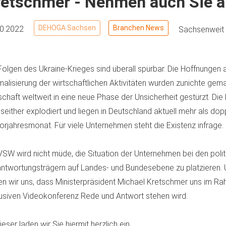
etschmer - Nehmen auch Sie am
DEHOGA Sachsen
Branchen News
10.2022
Sachsenweit
Folgen des Ukraine-Krieges sind überall spürbar. Die Hoffnungen 
alisierung der wirtschaftlichen Aktivitäten wurden zunichte gem
schaft weltweit in eine neue Phase der Unsicherheit gestürzt. Die
 seither explodiert und liegen in Deutschland aktuell mehr als dop
orjahresmonat. Für viele Unternehmen steht die Existenz infrage.
VSW wird nicht müde, die Situation der Unternehmen bei den poli
ntwortungsträgern auf Landes- und Bundesebene zu platzieren
en wir uns, dass Ministerpräsident Michael Kretschmer uns im Ra
usiven Videokonferenz Rede und Antwort stehen wird.
ieser laden wir Sie hiermit herzlich ein