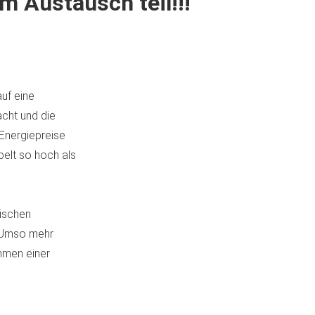
 Austausch teil!!!
auf eine
acht und die
 Energiepreise
pelt so hoch als
tischen
. Umso mehr
hmen einer