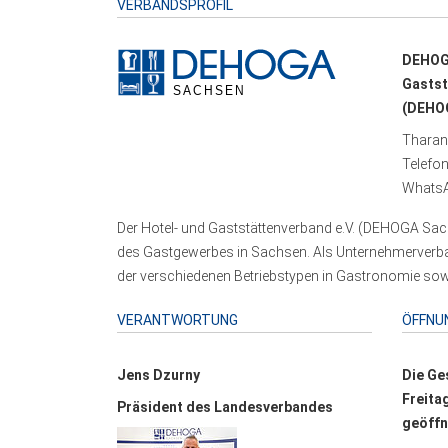
VERBANDSPROFIL
DEHOG
Gastst
(DEHOG
Tharand
Telefo
WhatsA
Der Hotel- und Gaststättenverband e.V. (DEHOGA Sach
des Gastgewerbes in Sachsen. Als Unternehmerverband
der verschiedenen Betriebstypen in Gastronomie sowi
VERANTWORTUNG
ÖFFNU
Jens Dzurny
Die Ge
Freita
Präsident des Landesverbandes
geöffn