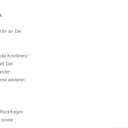
s.
Uhr an. Die
 die Konferenz
tt. Der
änder-
ine weiteren
r Rückfragen
5 sowie