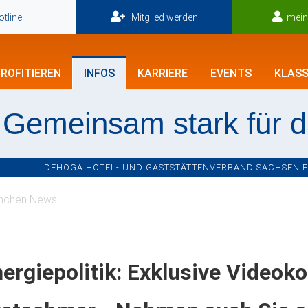
tline
Mitglied werden
mei
ROFITIEREN
INFOS
KARRIERE
EVENTS
KLASS
Gemeinsam stark für 
DEHOGA HOTEL- UND GASTSTÄTTENVERBAND SACHSEN E.V
nchen News
ergiepolitik: Exklusive Videok