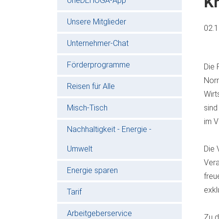
Kr
oneDEHOGA-App
Unsere Mitglieder
02.
Unternehmer-Chat
Förderprogramme
Die 
Norm
Reisen für Alle
Wirt
Misch-Tisch
sind
im V
Nachhaltigkeit - Energie -
Umwelt
Die 
Vera
Energie sparen
freu
exkl
Tarif
Arbeitgeberservice
Zu d