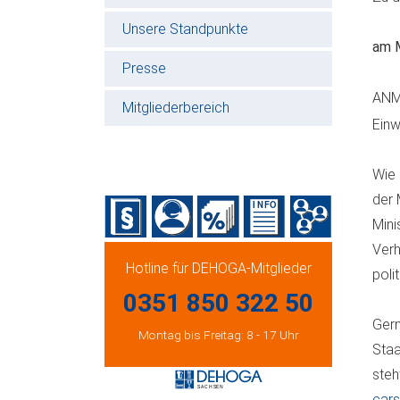
Unsere Standpunkte
am M
Presse
ANM
Mitgliederbereich
Einw
Wie 
der 
Mini
Verh
Hotline für DEHOGA-Mitglieder
poli
0351 850 322 50
Gern
Montag bis Freitag: 8 - 17 Uhr
Staa
steh
cars