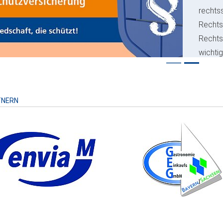
rechts
Rechts
Recht
wichti
Risiko
TNERN