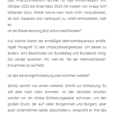
Das Finanzministerium rechnet für das Winterhalbjahr von
Oktober 2022 bis Ende März 2023 mit Kosten von knapp fünf
Milliarden Euro. Weiter könne man noch nicht vorausblicken,
da sich Gaspreis und -verbrauch zu volatil entwickelten, hieß
es.
Ist die Steuersenkung jetzt schon beschlossen?
Auf welche Waren der ermäßigte Mehrwertsteuersatz anfällt,
regelt Paragraf 12 des Umsatzsteuergesetzes. Um dieses zu
ändern, sind Beschlüsse von Bundestag und Bundesrat nötig.
Die Länder sprechen mit, weil ein Teil der Mehrwertsteuer-
Einnahmen an sie fließt.
Ist das die einzige Entlastung oder kommen weitere?
Scholz spricht von einem weiteren Schritt zur Entlastung. Es
soll aber noch mehr kommen. «In den nächsten Wochen
werden wir ein drittes Entlastungspaket schnüren, um den
großen Druck, der auf vielen Bürgerinnen und Bürgern, aber
auch Unternehmen lastet, abzumildern», verspricht er. Wie das