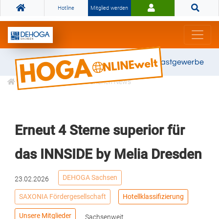
Hotline
Mitglied werden
Gemeinsam stark für das Gastgewerbe
Informationen
Branchen News
Erneut 4 Sterne superior für
das INNSIDE by Melia Dresden
DEHOGA Sachsen
23.02.2026
SAXONIA Fördergesellschaft
Hotellklassifizierung
Unsere Mitglieder
Sachsenweit