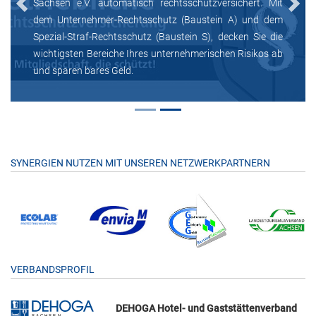
Sachsen e.V. automatisch rechtsschutzversichert. Mit
Previous
Next
dem Unternehmer-Rechtsschutz (Baustein A) und dem
Spezial-Straf-Rechtsschutz (Baustein S), decken Sie die
wichtigsten Bereiche Ihres unternehmerischen Risikos ab
und sparen bares Geld.
SYNERGIEN NUTZEN MIT UNSEREN NETZWERKPARTNERN
VERBANDSPROFIL
DEHOGA Hotel- und Gaststättenverband