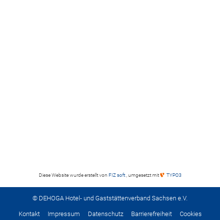
Diese Website wurde erstellt von
FIZ soft
, umgesetzt mit
TYPO3
© DEHOGA Hotel- und Gaststättenverband Sachsen e.V.
Kontakt
Impressum
Datenschutz
Barrierefreiheit
Cookies