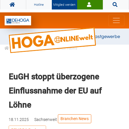
Hotline
Mitglied werden
Gemeinsam stark für das Gastgewerbe
Informationen
Branchen News
EuGH stoppt überzogene
Einflussnahme der EU auf
Löhne
Branchen News
18.11.2025
Sachsenweit