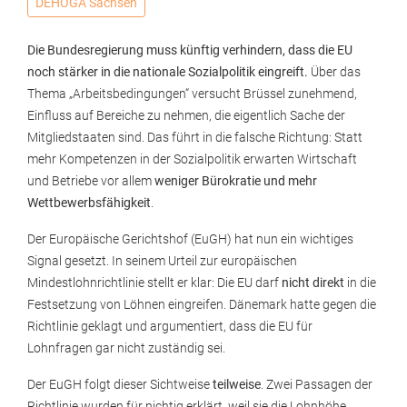
DEHOGA Sachsen
Die Bundesregierung muss künftig verhindern, dass die EU
noch stärker in die nationale Sozialpolitik eingreift.
Über das
Thema „Arbeitsbedingungen“ versucht Brüssel zunehmend,
Einfluss auf Bereiche zu nehmen, die eigentlich Sache der
Mitgliedstaaten sind. Das führt in die falsche Richtung: Statt
mehr Kompetenzen in der Sozialpolitik erwarten Wirtschaft
und Betriebe vor allem
weniger Bürokratie und mehr
Wettbewerbsfähigkeit
.
Der Europäische Gerichtshof (EuGH) hat nun ein wichtiges
Signal gesetzt. In seinem Urteil zur europäischen
Mindestlohnrichtlinie stellt er klar: Die EU darf
nicht direkt
in die
Festsetzung von Löhnen eingreifen. Dänemark hatte gegen die
Richtlinie geklagt und argumentiert, dass die EU für
Lohnfragen gar nicht zuständig sei.
Der EuGH folgt dieser Sichtweise
teilweise
. Zwei Passagen der
Richtlinie wurden für nichtig erklärt, weil sie die Lohnhöhe