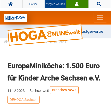
Hotline
Mitglied werden
Gemeinsam stark für das Gastgewerbe
Informationen
Branchen News
EuropaMiniköche: 1.500 Euro
für Kinder Arche Sachsen e.V.
Branchen News
11.12.2023
Sachsenweit
DEHOGA Sachsen