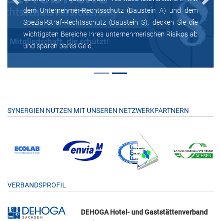
Previous
Next
dem Unternehmer-Rechtsschutz (Baustein A) und dem
Spezial-Straf-Rechtsschutz (Baustein S), decken Sie die
wichtigsten Bereiche Ihres unternehmerischen Risikos ab
und sparen bares Geld.
SYNERGIEN NUTZEN MIT UNSEREN NETZWERKPARTNERN
VERBANDSPROFIL
DEHOGA Hotel- und Gaststättenverband