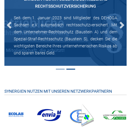
RECHTSSCHUTZVERSICHERUNG
Seit dem 1. Januar 2023 sind Mitglieder des DEHOGA
Sachsen e.V. automatisch rechtsschutzversichert. Mit
Previous
Next
dem Unternehmer-Rechtsschutz (Baustein A) und dem
Spezial-Straf-Rechtsschutz (Baustein S), decken Sie die
wichtigsten Bereiche Ihres unternehmerischen Risikos ab
und sparen bares Geld.
SYNERGIEN NUTZEN MIT UNSEREN NETZWERKPARTNERN