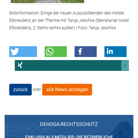
Bildinformation: Einige der neuen Auszubildenden des Hotels
Elbresidenz an der Therme mit Tanja Jeschke (Sekretariat Hotel
Elbresidenz, 2. Reihe rechts außen) | Foto: Tanja Jeschke
0
zurück
alle News anzeigen
oder
DEHOGA-RECHTSSCHUTZ
EXKLUSIV ALS MITGLIED: DIE BETRIEBLICHE