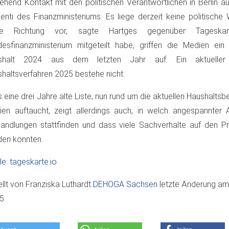
hend Kontakt mit den politischen Verantwortlichen in Berlin auf
nti des Finanzministeriums. Es liege derzeit keine politische W
se Richtung vor, sagte Hartges gegenüber Tageska
esfinanzministerium mitgeteilt habe, griffen die Medien ein
shalt 2024 aus dem letzten Jahr auf. Ein aktuelle
haltsverfahren 2025 bestehe nicht.
 eine drei Jahre alte Liste, nun rund um die aktuellen Haushaltsb
en auftaucht, zeigt allerdings auch, in welch angespannter
andlungen stattfinden und dass viele Sachverhalte auf den Prü
en könnten.
le: tageskarte.io
ellt von
Franziska Luthardt
DEHOGA Sachsen
letzte Änderung a
05