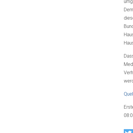
umge
Deme
die
Bund
Hau
Haus
Dass
Medi
Verh
werd
Quel
Erst
08: