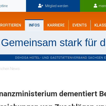
tline
Mitglied werden
mei
ROFITIEREN
INFOS
KARRIERE
EVENTS
KLASS
Gemeinsam stark für 
DEHOGA HOTEL- UND GASTSTÄTTENVERBAND SACHSEN E.V
nchen News
nanzministerium dementiert B