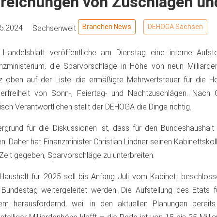
reichungen von Zuschlägen un
Branchen News
DEHOGA Sachsen
05.2024
Sachsenweit
Handelsblatt veröffentliche am Dienstag eine interne Aufs
nzministerium, die Sparvorschläge in Höhe von neun Milliarden
 oben auf der Liste: die ermäßigte Mehrwertsteuer für die Hot
erfreiheit von Sonn-, Feiertag- und Nachtzuschlägen. Nach
tisch Verantwortlichen stellt der DEHOGA die Dinge richtig.
ergrund für die Diskussionen ist, dass für den Bundeshaushalt
en. Daher hat Finanzminister Christian Lindner seinen Kabinettsko
Zeit gegeben, Sparvorschläge zu unterbreiten.
Haushalt für 2025 soll bis Anfang Juli vom Kabinett beschlos
Bundestag weitergeleitet werden. Die Aufstellung des Etats fü
em herausfordernd, weil in den aktuellen Planungen bereit