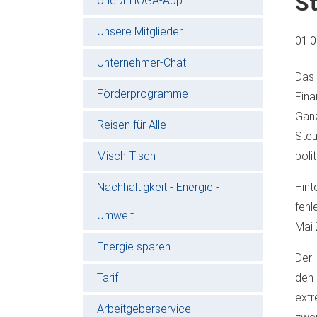
St
oneDEHOGA-App
Unsere Mitglieder
01.
Unternehmer-Chat
Das 
Förderprogramme
Fina
Ganz
Reisen für Alle
Steu
Misch-Tisch
poli
Nachhaltigkeit - Energie -
Hint
fehl
Umwelt
Mai 
Energie sparen
Der 
Tarif
den 
extr
Arbeitgeberservice