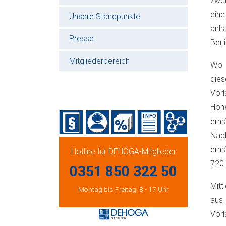
zwei
ein
Unsere Standpunkte
anha
Presse
Berl
Mitgliederbereich
Wo g
dies
Vorl
Höh
ermä
Nach
ermä
Hotline für DEHOGA-Mitglieder
720 
0351 850 322 50
Mitt
Montag bis Freitag: 8 - 17 Uhr
aus 
Vor