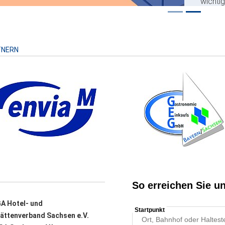
wichti
Risiko
TNERN
A Hotel- und
ättenverband Sachsen e.V.