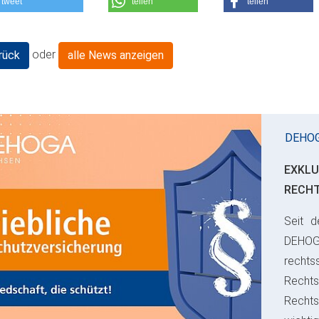
tweet
teilen
teilen
oder
rück
alle News anzeigen
DEHO
EXKLU
RECH
Seit d
ious
DEHO
rechts
Rechts
Recht