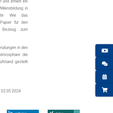
 und erhielt ein
illensbildung in
rte. Wie das
 Papier für den
r Bezeug zum
eratungen in den
 Atmosphäre die
fstand gestellt
m
02.05.2024