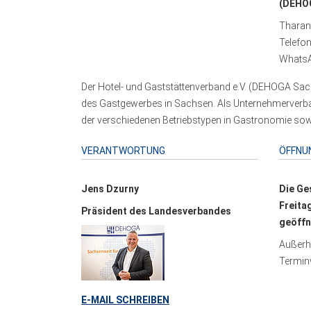
(DEHOG
Tharand
Telefo
WhatsA
Der Hotel- und Gaststättenverband e.V. (DEHOGA Sach
des Gastgewerbes in Sachsen. Als Unternehmerverband
der verschiedenen Betriebstypen in Gastronomie sowi
VERANTWORTUNG
ÖFFNU
Jens Dzurny
Die Ge
Freita
Präsident des Landesverbandes
geöffn
Außerha
Terminv
E-MAIL SCHREIBEN