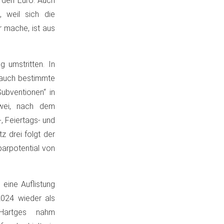
iarden Euro. Auch
 weil sich die
 mache, ist aus
g umstritten. In
rauch bestimmte
ubventionen“ in
zwei, nach dem
, Feiertags- und
tz drei folgt der
parpotential von
m eine Auflistung
2024 wieder als
 Hartges nahm