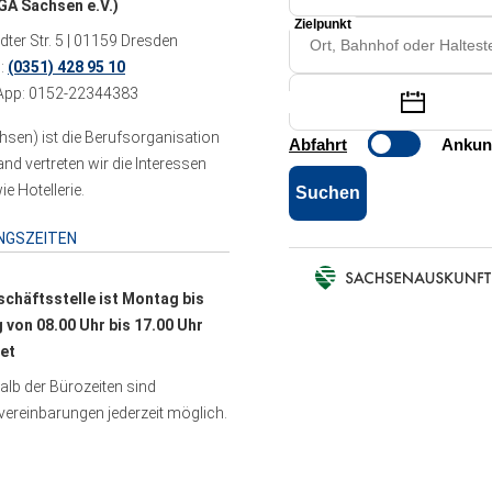
A Sachsen e.V.)
ter Str. 5 | 01159 Dresden
n:
(0351) 428 95 10
pp: 0152-22344383
sen) ist die Berufsorganisation
 vertreten wir die Interessen
e Hotellerie.
NGSZEITEN
schäftsstelle ist Montag bis
g von 08.00 Uhr bis 17.00 Uhr
et
lb der Bürozeiten sind
ereinbarungen jederzeit möglich.