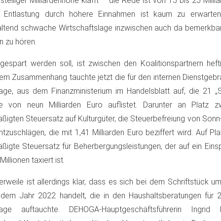
stelliger Milliardenhöhe klafft – die Rede ist von 15 bis 25 Mill
e Entlastung durch höhere Einnahmen ist kaum zu erwarten,
ltend schwache Wirtschaftslage inzwischen auch da bemerkbar
in zu hören.
espart werden soll, ist zwischen den Koalitionspartnern hefti
em Zusammenhang tauchte jetzt die für den internen Dienstgeb
age, aus dem Finanzministerium im Handelsblatt auf, die 21 „S
e von neun Milliarden Euro auflistet. Darunter an Platz 
ßigten Steuersatz auf Kulturgüter, die Steuerbefreiung von Sonn-
tzuschlägen, die mit 1,41 Milliarden Euro beziffert wird. Auf Pla
ßigte Steuersatz für Beherbergungsleistungen, der auf ein Eins
Millionen taxiert ist.
lerweile ist allerdings klar, dass es sich bei dem Schriftstück u
dem Jahr 2022 handelt, die in den Haushaltsberatungen für 
lage auftauchte. DEHOGA-Hauptgeschäftsführerin Ingrid