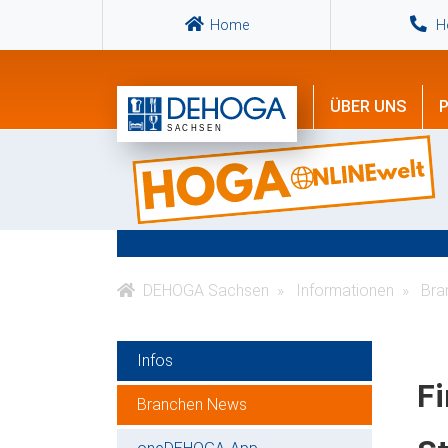
Home
Ho
ÜBER UNS
P
DEHOGA Sachsen
Informationen
Bra
Infos
Fi
Branchen News