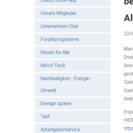
be
oneDEHOGA-App
Unsere Mitglieder
Al
Unternehmer-Chat
23.
Förderprogramme
Marc
Reisen für Alle
Dres
Misch-Tisch
Anwo
gest
Nachhaltigkeit - Energie -
Gäst
Umwelt
Gast
blei
Energie sparen
Enga
Tarif
HIER
http
Arbeitgeberservice