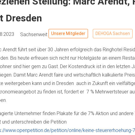
ziehen Stellung: Marc Arendt,
t Dresden
Unsere Mitglieder
DEHOGA Sachsen
08.2023
Sachsenweit
 Arendt führt seit über 30 Jahren erfolgreich das Ringhotel Resid
den. Bis heute erfreuen sich nicht nur Hotelgäste an einem Resta
hner sind hier gern zu Gast. Der Kostendruck ist in den letzten J
iegen. Damit Marc Arendt faire und wirtschaftlich kalkulierte Prei
e weitergeben kann und in Dresden auch in Zukunft ein vielfältig
ronomieangebot zu finden ist, fordert er 7 % Mehrwertsteuer a
ben.
gierte Unternehmer finden Plakate für die 7% Aktion und andere
 und unterschreiben die Petition
s://www.openpetition.de/petition/online/keine-steuererhoehung-7