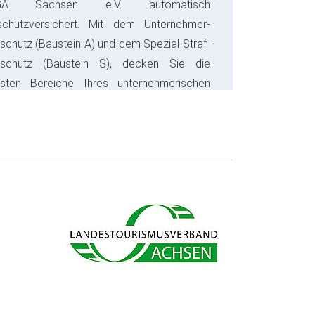
Next
GA Sachsen e.V. automatisch
schutzversichert. Mit dem Unternehmer-
schutz (Baustein A) und dem Spezial-Straf-
sschutz (Baustein S), decken Sie die
gsten Bereiche Ihres unternehmerischen
s ab und sparen bares Geld.