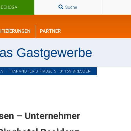
n DEHOGA
Suche
IFIZIERUNGEN
PARTNER
das Gastgewerbe
. · THARANDTER STRASSE 5 · 01159 DRESDEN
isen – Unternehmer