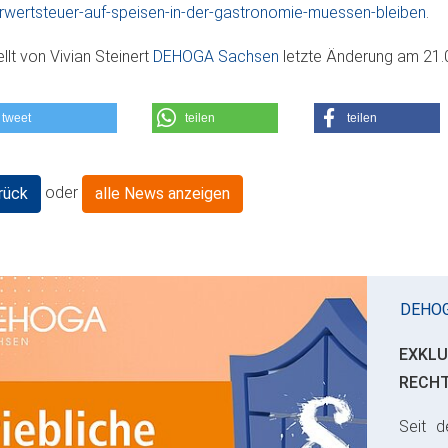
wertsteuer-auf-speisen-in-der-gastronomie-muessen-bleiben
.
ellt von
Vivian Steinert
DEHOGA Sachsen
letzte Änderung am
21.
tweet
teilen
teilen
oder
rück
alle News anzeigen
DEHO
EXKLU
RECH
Seit d