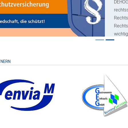
ious
DEHO
rechts
Rechts
Recht
wichti
Risiko
TNERN