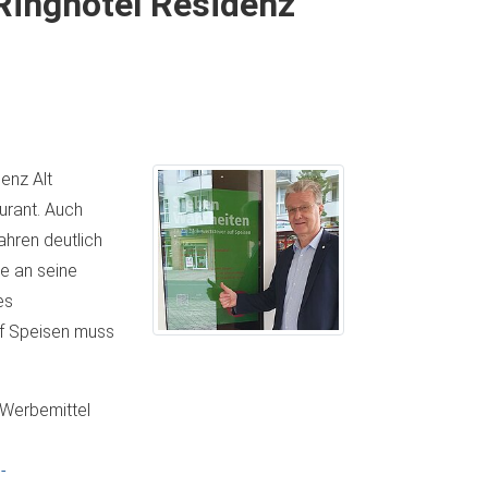
 Ringhotel Residenz
enz Alt
urant. Auch
ahren deutlich
se an seine
es
uf Speisen muss
 Werbemittel
-