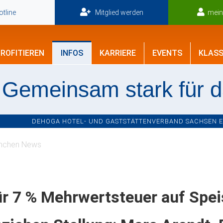
tline
Mitglied werden
mei
ROFITIEREN
INFOS
KARRIERE
EVENTS
KLASS
Gemeinsam stark für 
DEHOGA HOTEL- UND GASTSTÄTTENVERBAND SACHSEN E.V
nchen News
ür 7 % Mehrwertsteuer auf Spe