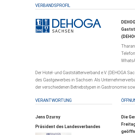
VERBANDSPROFIL
DEHOG
Gastst
(DEHOG
Tharand
Telefo
WhatsA
Der Hotel- und Gaststättenverband e.V. (DEHOGA Sach
des Gastgewerbes in Sachsen. Als Unternehmerverband
der verschiedenen Betriebstypen in Gastronomie sowi
VERANTWORTUNG
ÖFFNU
Jens Dzurny
Die Ge
Freita
Präsident des Landesverbandes
geöffn