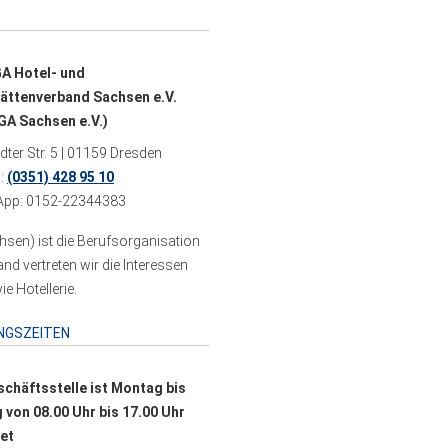
A Hotel- und
ättenverband Sachsen e.V.
A Sachsen e.V.)
ter Str. 5 | 01159 Dresden
n:
(0351) 428 95 10
pp: 0152-22344383
sen) ist die Berufsorganisation
 vertreten wir die Interessen
e Hotellerie.
NGSZEITEN
schäftsstelle ist Montag bis
g von 08.00 Uhr bis 17.00 Uhr
et