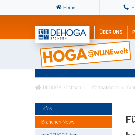
Home
Ho
ÜBER UNS
P
DEHOGA Sachsen
Informationen
Bra
Infos
F
Branchen News