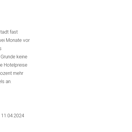
tadt fast
wei Monate vor
s
 Grunde keine
ie Hotelpreise
rozent mehr
ls an.
m
11.04.2024