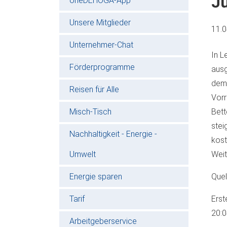
J
oneDEHOGA-App
Unsere Mitglieder
11.
Unternehmer-Chat
In L
Förderprogramme
ausg
dem 
Reisen für Alle
Vorr
Misch-Tisch
Bett
stei
Nachhaltigkeit - Energie -
kost
Umwelt
Weit
Energie sparen
Quel
Tarif
Erst
20:
Arbeitgeberservice