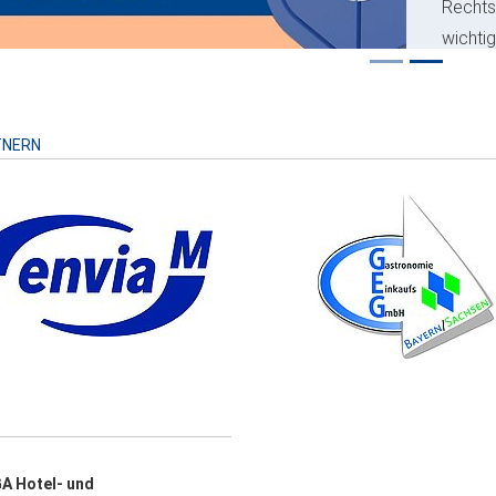
Recht
wichti
Risiko
TNERN
A Hotel- und