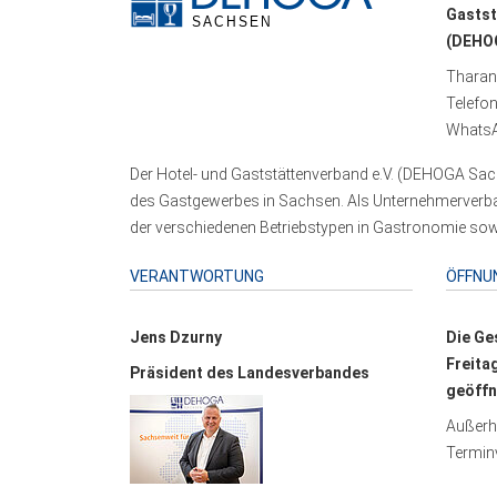
Gastst
(DEHOG
Tharand
Telefo
WhatsA
Der Hotel- und Gaststättenverband e.V. (DEHOGA Sach
des Gastgewerbes in Sachsen. Als Unternehmerverband
der verschiedenen Betriebstypen in Gastronomie sowi
VERANTWORTUNG
ÖFFNU
Jens Dzurny
Die Ge
Freita
Präsident des Landesverbandes
geöffn
Außerha
Terminv