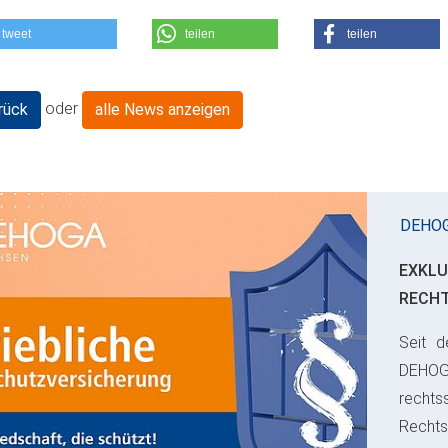
tweet
teilen
teilen
oder
rück
alle News anzeigen
DEHO
EXKLU
RECH
Seit d
ious
DEHO
rechts
Rechts