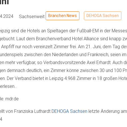
uni
Branchen News
DEHOGA Sachsen
04.2024
Sachsenweit
eipzig sind die Hotels an Spieltagen der Fußball-EM in der Messes
ebucht. Laut dem Branchenverband Hotel Alliance sind knapp z
Anpfiff nur noch vereinzelt Zimmer frei. Am 21. Juni, dem Tag de
undenspiels zwischen den Niederlanden und Frankreich, seien im
en mehr verfügbar, so Verbandsvorsitzende Axel Erhardt. Auch d
gen demnach deutlich, ein Zimmer könne zwischen 30 und 100 P
en. Der Verband bietet in Leipzig 4.968 Zimmer in 18 großen Hote
erlesen...
le: mdr.de
ellt von
Franziska Luthardt
DEHOGA Sachsen
letzte Änderung a
04