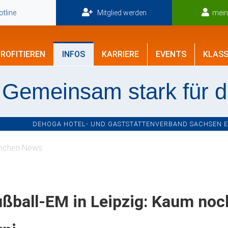
tline
Mitglied werden
mei
ROFITIEREN
INFOS
KARRIERE
EVENTS
KLASS
Gemeinsam stark für 
DEHOGA HOTEL- UND GASTSTÄTTENVERBAND SACHSEN E.V
nchen News
ßball-EM in Leipzig: Kaum noch