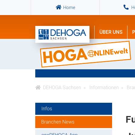
Home
Ho
ÜBER UNS
P
DEHOGA Sachsen
Informationen
Bra
Infos
Fu
Branchen News