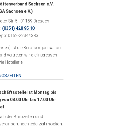
ättenverband Sachsen e.V.
A Sachsen e.V.)
ter Str. 5 | 01159 Dresden
n:
(0351) 428 95 10
pp: 0152-22344383
sen) ist die Berufsorganisation
 vertreten wir die Interessen
e Hotellerie.
NGSZEITEN
schäftsstelle ist Montag bis
g von 08.00 Uhr bis 17.00 Uhr
et
lb der Bürozeiten sind
ereinbarungen jederzeit möglich.