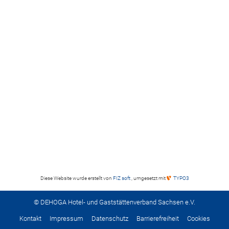
Diese Website wurde erstellt von
FIZ soft
, umgesetzt mit
TYPO3
© DEHOGA Hotel- und Gaststättenverband Sachsen e.V.
Kontakt
Impressum
Datenschutz
Barrierefreiheit
Cookies