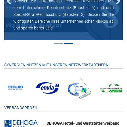
Sachsen e.V. automatisch rechtsschutzversichert. Mit
Previous
Next
dem Unternehmer-Rechtsschutz (Baustein A) und dem
Spezial-Straf-Rechtsschutz (Baustein S), decken Sie die
wichtigsten Bereiche Ihres unternehmerischen Risikos ab
und sparen bares Geld.
SYNERGIEN NUTZEN MIT UNSEREN NETZWERKPARTNERN
VERBANDSPROFIL
DEHOGA Hotel- und Gaststättenverband