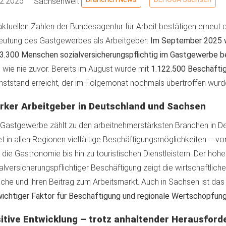
12.2025
Sachsenweit
aktuellen Zahlen der Bundesagentur für Arbeit bestätigen erneut 
utung des Gastgewerbes als Arbeitgeber:
Im September 2025 
3.300 Menschen sozialversicherungspflichtig im Gastgewerbe b
e wie nie zuvor. Bereits im August wurde mit
1.122.500 Beschäfti
ststand erreicht, der im Folgemonat nochmals übertroffen wurd
rker Arbeitgeber in Deutschland und Sachsen
Gastgewerbe zählt zu den arbeitnehmerstärksten Branchen in D
et in allen Regionen vielfältige Beschäftigungsmöglichkeiten – von
 die Gastronomie bis hin zu touristischen Dienstleistern. Der hohe
alversicherungspflichtiger Beschäftigung zeigt die wirtschaftlich
che und ihren Beitrag zum Arbeitsmarkt. Auch in Sachsen ist d
wichtiger Faktor für Beschäftigung und regionale Wertschöpfun
itive Entwicklung – trotz anhaltender Herausfor