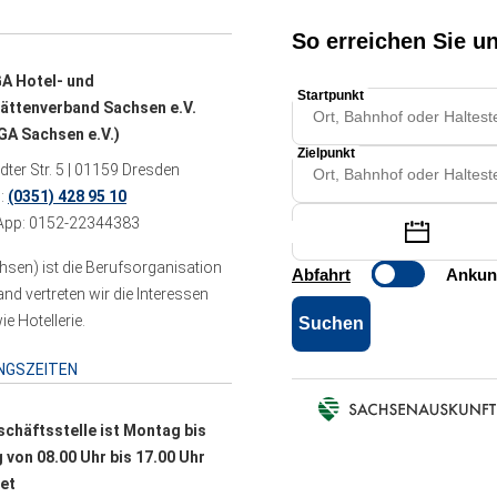
A Hotel- und
ättenverband Sachsen e.V.
A Sachsen e.V.)
ter Str. 5 | 01159 Dresden
n:
(0351) 428 95 10
pp: 0152-22344383
sen) ist die Berufsorganisation
 vertreten wir die Interessen
e Hotellerie.
NGSZEITEN
schäftsstelle ist Montag bis
g von 08.00 Uhr bis 17.00 Uhr
et