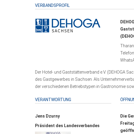
VERBANDSPROFIL
DEHOG
Gastst
(DEHOG
Tharand
Telefo
WhatsA
Der Hotel- und Gaststättenverband e.V. (DEHOGA Sach
des Gastgewerbes in Sachsen. Als Unternehmerverband
der verschiedenen Betriebstypen in Gastronomie sowi
VERANTWORTUNG
ÖFFNU
Jens Dzurny
Die Ge
Freita
Präsident des Landesverbandes
geöffn