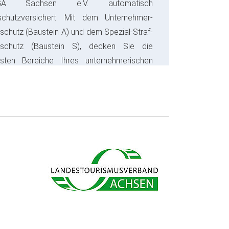
Next
GA Sachsen e.V. automatisch
schutzversichert. Mit dem Unternehmer-
schutz (Baustein A) und dem Spezial-Straf-
sschutz (Baustein S), decken Sie die
gsten Bereiche Ihres unternehmerischen
s ab und sparen bares Geld.