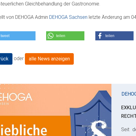
steuerlichen Gleichbehandlung der Gastronomie.
ellt von
DEHOGA Admin
DEHOGA Sachsen
letzte Änderung am
04
tweet
teilen
teilen
oder
rück
alle News anzeigen
DEHO
EXKLU
RECH
Seit d