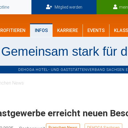
tline
Mitglied werden
mei
ROFITIEREN
INFOS
KARRIERE
EVENTS
KLASS
Gemeinsam stark für 
DEHOGA HOTEL- UND GASTSTÄTTENVERBAND SACHSEN E.V
nchen News
astgewerbe erreicht neuen Bes
Branchen News
DEHOGA Sachsen