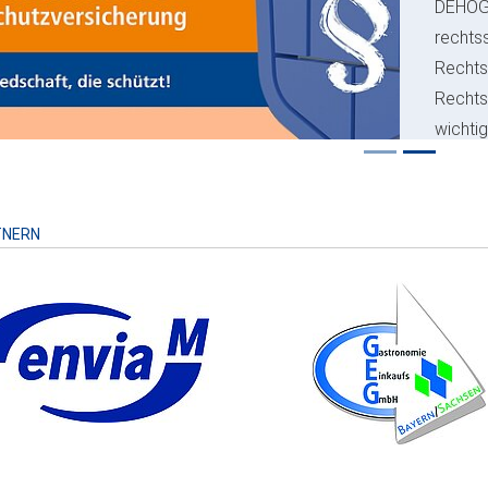
ious
DEHO
rechts
Rechts
Recht
wichti
Risiko
TNERN