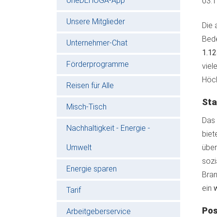
oneDEHOGA-App
03.
Unsere Mitglieder
Die 
Bede
Unternehmer-Chat
1.12
Förderprogramme
viel
Höch
Reisen für Alle
Sta
Misch-Tisch
Das 
Nachhaltigkeit - Energie -
biet
Umwelt
über
sozi
Energie sparen
Bran
ein
Tarif
Pos
Arbeitgeberservice