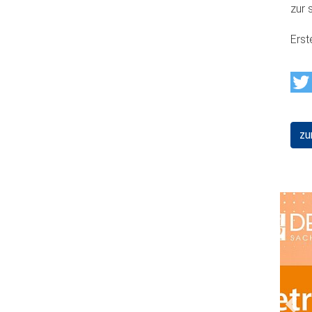
zur 
Erst
zu