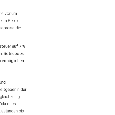
ie vor
um
e im Bereich
iepreise
die
teuer auf 7 %
n, Betriebe zu
zu ermöglichen
.
und
eitgeber in der
gleichzeitig
Zukunft der
tlastungen bis