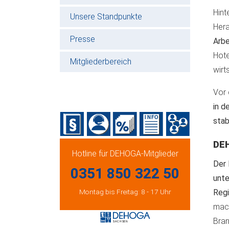
Hint
Unsere Standpunkte
Hera
Presse
Arbe
Hote
Mitgliederbereich
wirt
Vor 
in d
stab
DE
Hotline für DEHOGA-Mitglieder
Der
0351 850 322 50
unte
Montag bis Freitag: 8 - 17 Uhr
Regi
mach
Bran