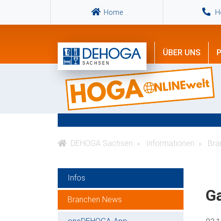
Home
Ho
ÜBER UNS
P
DEHOGA Sachsen
Informationen
Bra
Infos
G
Branchen News