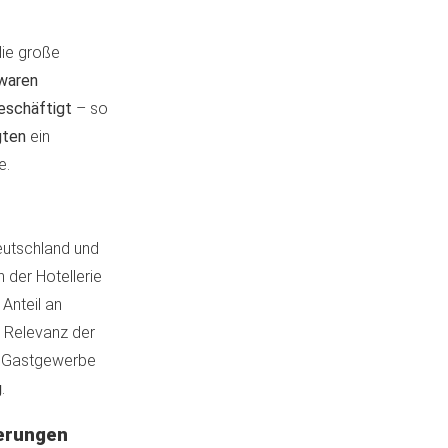
die große
waren
eschäftigt
– so
gten
ein
e.
eutschland und
 der Hotellerie
 Anteil an
e Relevanz der
as Gastgewerbe
g
.
derungen