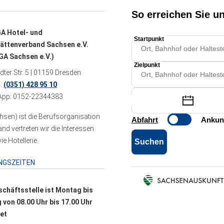
A Hotel- und
ättenverband Sachsen e.V.
A Sachsen e.V.)
ter Str. 5 | 01159 Dresden
n:
(0351) 428 95 10
pp: 0152-22344383
sen) ist die Berufsorganisation
 vertreten wir die Interessen
e Hotellerie.
NGSZEITEN
schäftsstelle ist Montag bis
g von 08.00 Uhr bis 17.00 Uhr
et