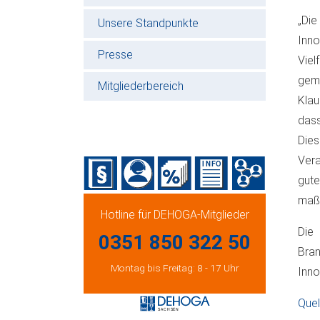
„Die
Unsere Standpunkte
Inno
Presse
Vie
geme
Mitgliederbereich
Klau
dass
Dies
Vera
gute
maßg
Hotline für DEHOGA-Mitglieder
Die 
0351 850 322 50
Bran
Montag bis Freitag: 8 - 17 Uhr
Inno
Quel