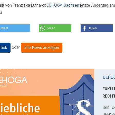
ellt von
Franziska Luthardt
DEHOGA Sachsen
letzte Änderung a
03
tweet
teilen
teilen
oder
rück
alle News anzeigen
DEHO
EXKLU
RECH
Seit d
ious
DEHO