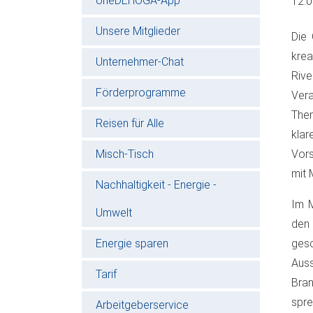
oneDEHOGA-App
12.
Unsere Mitglieder
Die 
krea
Unternehmer-Chat
Rive
Förderprogramme
Vera
The
Reisen für Alle
klar
Misch-Tisch
Vors
mit 
Nachhaltigkeit - Energie -
Im M
Umwelt
den
Energie sparen
gesc
Auss
Tarif
Bra
spre
Arbeitgeberservice