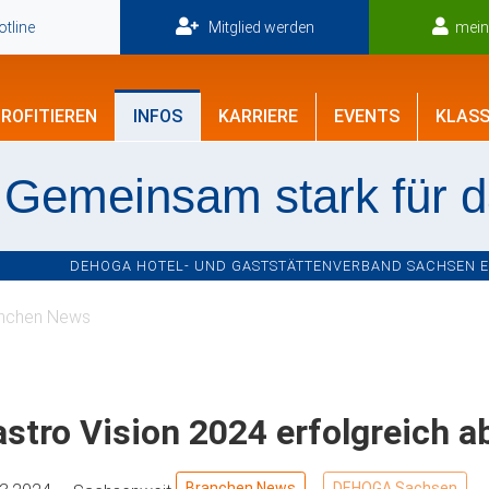
tline
Mitglied werden
mei
ROFITIEREN
INFOS
KARRIERE
EVENTS
KLASS
Gemeinsam stark für 
DEHOGA HOTEL- UND GASTSTÄTTENVERBAND SACHSEN E.V
nchen News
stro Vision 2024 erfolgreich 
Branchen News
DEHOGA Sachsen