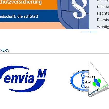
rechts
Rechts
Recht
wichti
Risiko
TNERN