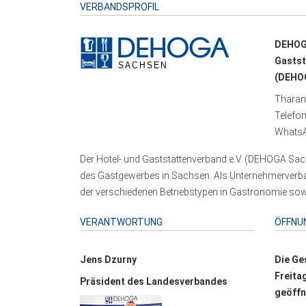
VERBANDSPROFIL
DEHOG
Gastst
(DEHOG
Tharand
Telefo
WhatsA
Der Hotel- und Gaststättenverband e.V. (DEHOGA Sach
des Gastgewerbes in Sachsen. Als Unternehmerverband
der verschiedenen Betriebstypen in Gastronomie sowi
VERANTWORTUNG
ÖFFNU
Jens Dzurny
Die Ge
Freita
Präsident des Landesverbandes
geöffn