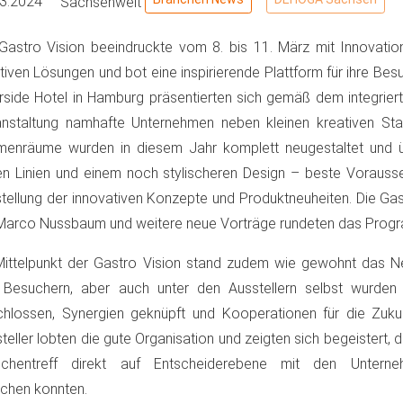
03.2024
Sachsenweit
Gastro Vision beeindruckte vom 8. bis 11. März mit Innovatio
tiven Lösungen und bot eine inspirierende Plattform für ihre Bes
rside Hotel in Hamburg präsentierten sich gemäß dem integrier
nstaltung namhafte Unternehmen neben kleinen kreativen Star
menräume wurden in diesem Jahr komplett neugestaltet und ü
en Linien und einem noch stylischeren Design – beste Vorausse
tellung der innovativen Konzepte und Produktneuheiten. Die Gas
Marco Nussbaum und weitere neue Vorträge rundeten das Prog
ittelpunkt der Gastro Vision stand zudem wie gewohnt das N
 Besuchern, aber auch unter den Ausstellern selbst wurden
hlossen, Synergien geknüpft und Kooperationen für die Zukun
teller lobten die gute Organisation und zeigten sich begeistert, 
nchentreff direkt auf Entscheiderebene mit den Unterneh
chen konnten.