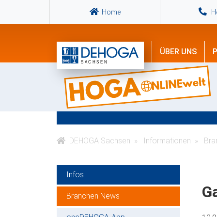
Home
Ho
ÜBER UNS
P
DEHOGA Sachsen
Informationen
Bra
Infos
Ga
Branchen News