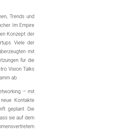
nen, Trends und
ucher. Im Empire
ten Konzept der
tups. Viele der
berzeugten mit
tzungen für die
tro Vision Talks
ramm ab.
etworking – mit
 neue Kontakte
ft geplant. Die
dass sie auf dem
mensvertretern