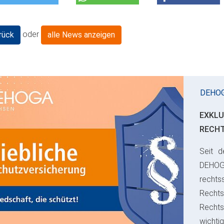
oder
rück
alle News anzeigen
DEHO
EXKLU
RECH
Seit d
ious
DEHO
rechts
Rechts
Recht
wichti