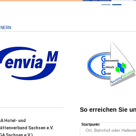
Risiko
TNERN
A Hotel- und
ättenverband Sachsen e.V.
A Sachsen e.V.)