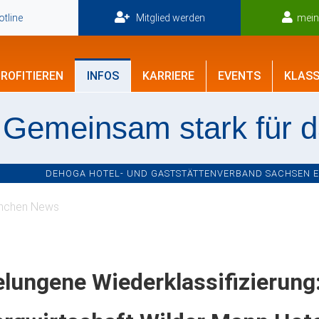
tline
Mitglied werden
mei
ROFITIEREN
INFOS
KARRIERE
EVENTS
KLASS
Gemeinsam stark für 
DEHOGA HOTEL- UND GASTSTÄTTENVERBAND SACHSEN E.V
nchen News
lungene Wiederklassifizierung: