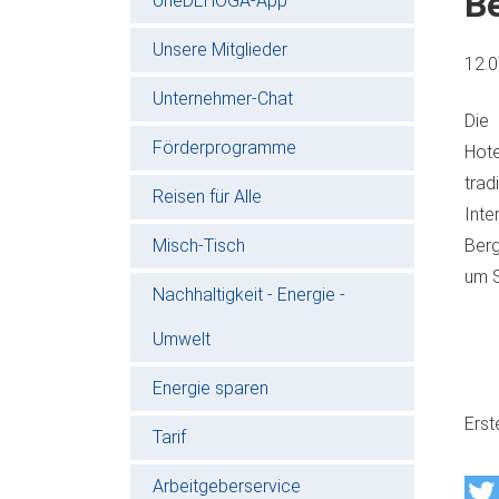
Be
oneDEHOGA-App
Unsere Mitglieder
12.
Unternehmer-Chat
Die
Förderprogramme
Hote
trad
Reisen für Alle
Int
Misch-Tisch
Berg
um S
Nachhaltigkeit - Energie -
Umwelt
Energie sparen
Erst
Tarif
Arbeitgeberservice