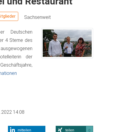
l und Restaurant
tglieder
Sachsenweit
der Deutschen
der 4 Sterne des
em ausgewogenen
elleiterin der
 Geschäftsjahre,
mationen
.2022 14:08
mitteilen
teilen
0