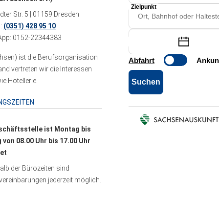
ter Str. 5 | 01159 Dresden
n:
(0351) 428 95 10
pp: 0152-22344383
sen) ist die Berufsorganisation
 vertreten wir die Interessen
e Hotellerie.
NGSZEITEN
schäftsstelle ist Montag bis
g von 08.00 Uhr bis 17.00 Uhr
et
lb der Bürozeiten sind
ereinbarungen jederzeit möglich.