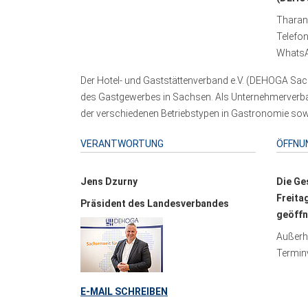
Tharand
Telefo
WhatsA
Der Hotel- und Gaststättenverband e.V. (DEHOGA Sach
des Gastgewerbes in Sachsen. Als Unternehmerverband
der verschiedenen Betriebstypen in Gastronomie sowi
VERANTWORTUNG
ÖFFNU
Jens Dzurny
Die Ge
Freita
Präsident des Landesverbandes
geöffn
Außerha
Terminv
E-MAIL SCHREIBEN