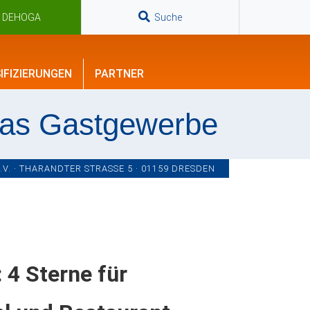
n DEHOGA
Suche
IFIZIERUNGEN
PARTNER
das Gastgewerbe
. · THARANDTER STRASSE 5 · 01159 DRESDEN
 4 Sterne für