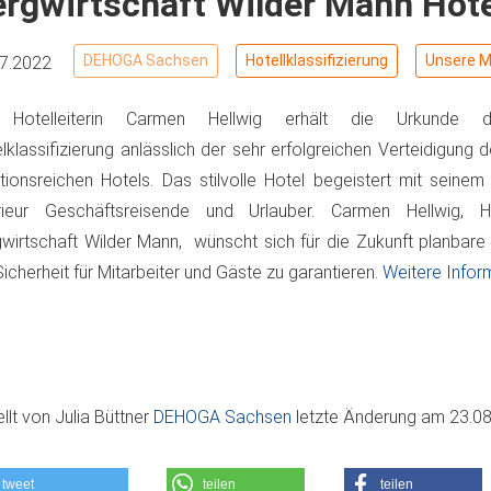
rgwirtschaft Wilder Mann Hote
DEHOGA Sachsen
Hotellklassifizierung
Unsere Mi
07.2022
 Hotelleiterin Carmen Hellwig erhält die Urkunde 
lklassifizierung anlässlich der sehr erfolgreichen Verteidigung 
itionsreichen Hotels. Das stilvolle Hotel begeistert mit sein
erieur Geschäftsreisende und Urlauber. Carmen Hellwig, Hot
wirtschaft Wilder Mann, wünscht sich für die Zukunft planbare
icherheit für Mitarbeiter und Gäste zu garantieren.
Weitere Infor
ellt von
Julia Büttner
DEHOGA Sachsen
letzte Änderung am
23.08
tweet
teilen
teilen