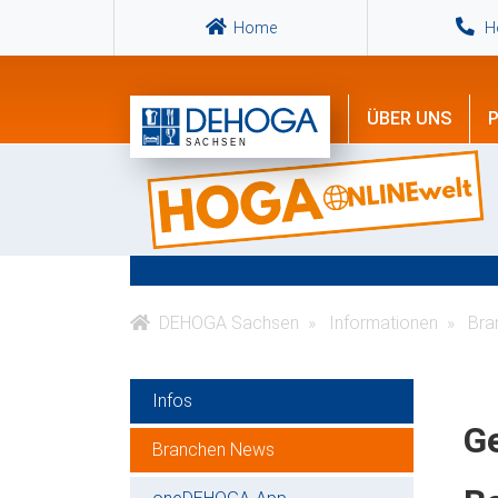
Home
Ho
ÜBER UNS
P
DEHOGA Sachsen
Informationen
Bra
Infos
Ge
Branchen News