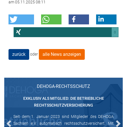
am
05.11.2025 08:11
0
zurück
alle News anzeigen
oder
DEHOGA-RECHTSSCHUTZ
EXKLUSIV ALS MITGLIED: DIE BETRIEBLICHE
RECHTSSCHUTZVERSICHERUNG
Seit dem 1. Januar 2023 sind Mitglieder des DEHOGA
Sachsen e.V. automatisch rechtsschutzversichert. Mit
Previous
Next