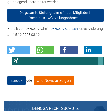
grundlegend überarbeitet werden.
Die gesamte Stellungnahme finden Mitglieder in
"meinDEHOGA"/Stellungnahmen...
Erstellt von
DEHOGA Admin
DEHOGA Sachsen
letzte Änderung
am
15.12.2025 08:12
0
zurück
alle News anzeigen
oder
DEHOGA-RECHTSSCHUTZ