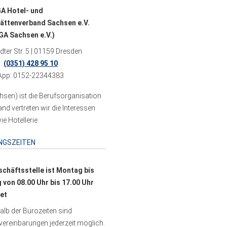
A Hotel- und
ättenverband Sachsen e.V.
A Sachsen e.V.)
ter Str. 5 | 01159 Dresden
n:
(0351) 428 95 10
pp: 0152-22344383
sen) ist die Berufsorganisation
 vertreten wir die Interessen
e Hotellerie.
NGSZEITEN
schäftsstelle ist Montag bis
g von 08.00 Uhr bis 17.00 Uhr
et
lb der Bürozeiten sind
ereinbarungen jederzeit möglich.