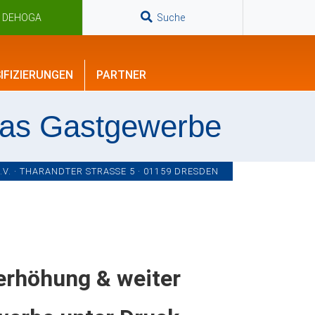
n DEHOGA
Suche
IFIZIERUNGEN
PARTNER
das Gastgewerbe
. · THARANDTER STRASSE 5 · 01159 DRESDEN
erhöhung & weiter