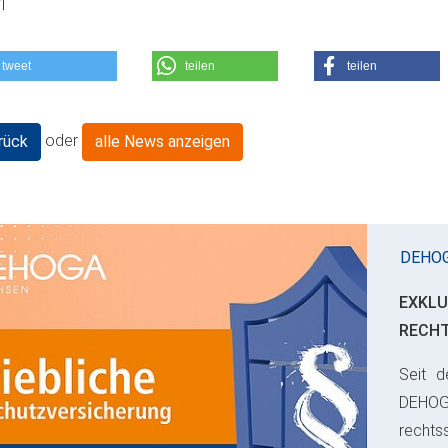
01
tweet
teilen
teilen
oder
rück
alle News anzeigen
DEHO
EXKLU
RECH
Seit d
ious
DEHO
rechts