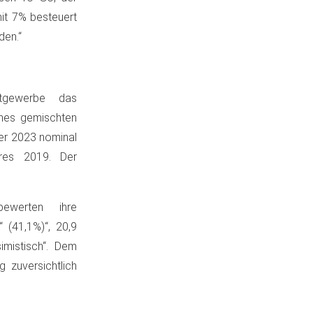
mit 7% besteuert
den.“
tgewerbe das
ines gemischten
er 2023 nominal
res 2019. Der
ewerten ihre
 (41,1%)“, 20,9
imistisch“. Dem
 zuversichtlich