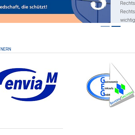
Rechts
Recht
wichti
Risiko
TNERN