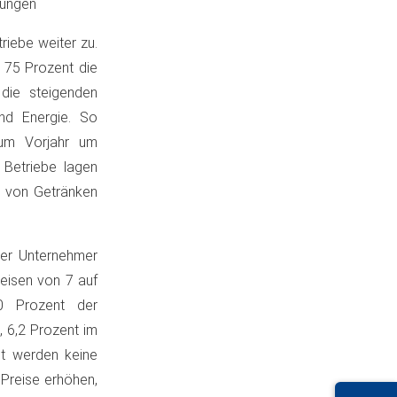
rungen
iebe weiter zu.
r 75 Prozent die
die steigenden
nd Energie. So
zum Vorjahr um
e Betriebe lagen
e von Getränken
der Unternehmer
eisen von 7 auf
0 Prozent der
 6,2 Prozent im
nt werden keine
Preise erhöhen,