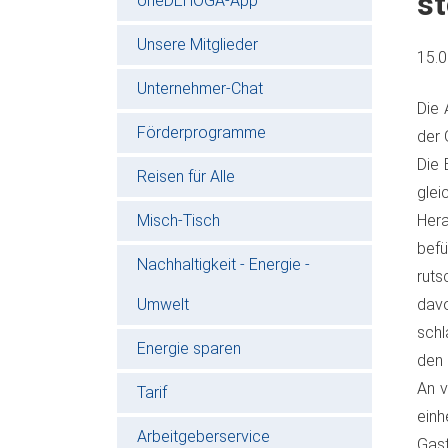
s
oneDEHOGA-App
Unsere Mitglieder
15.
Unternehmer-Chat
Die 
Förderprogramme
der 
Die 
Reisen für Alle
gle
Misch-Tisch
Her
befü
Nachhaltigkeit - Energie -
ruts
Umwelt
davo
schl
Energie sparen
den 
An v
Tarif
einh
Arbeitgeberservice
Gas