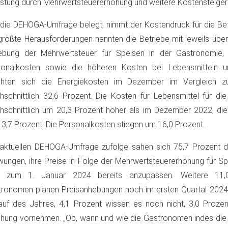
stung durch Mehrwertsteuererhöhung und weitere Kostensteige
die DEHOGA-Umfrage belegt, nimmt der Kostendruck für die Betr
größte Herausforderungen nannten die Betriebe mit jeweils übe
ebung der Mehrwertsteuer für Speisen in der Gastronomie, 
sonalkosten sowie die höheren Kosten bei Lebensmitteln u
öhten sich die Energiekosten im Dezember im Vergleich 
hschnittlich 32,6 Prozent. Die Kosten für Lebensmittel für di
hschnittlich um 20,3 Prozent höher als im Dezember 2022, di
3,7 Prozent. Die Personalkosten stiegen um 16,0 Prozent.
aktuellen DEHOGA-Umfrage zufolge sahen sich 75,7 Prozent 
ungen, ihre Preise in Folge der Mehrwertsteuererhöhung für Sp
 zum 1. Januar 2024 bereits anzupassen. Weitere 11,
ronomen planen Preisanhebungen noch im ersten Quartal 2024,
auf des Jahres, 4,1 Prozent wissen es noch nicht, 3,0 Proze
hung vornehmen. „Ob, wann und wie die Gastronomen indes die 