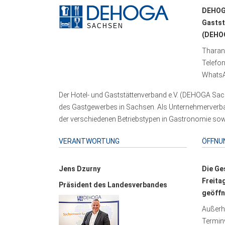
DEHOG
Gastst
(DEHOG
Tharand
Telefo
WhatsA
Der Hotel- und Gaststättenverband e.V. (DEHOGA Sach
des Gastgewerbes in Sachsen. Als Unternehmerverband
der verschiedenen Betriebstypen in Gastronomie sowi
VERANTWORTUNG
ÖFFNU
Jens Dzurny
Die Ge
Freita
Präsident des Landesverbandes
geöffn
Außerha
Terminv