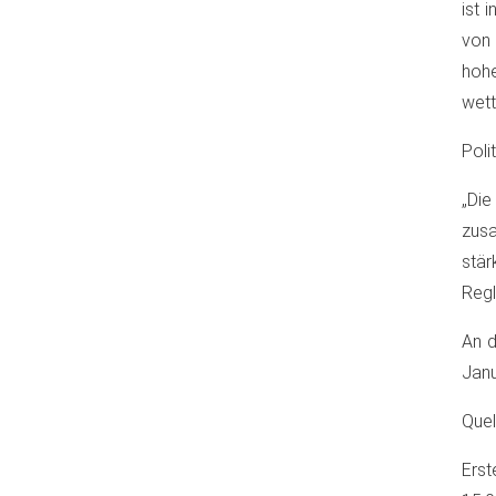
ist 
von 
hohe
wett
Poli
„Die
zusa
stär
Regl
An d
Janu
Que
Erst