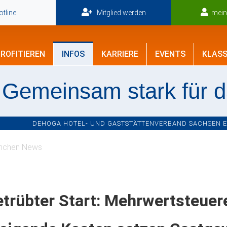
tline
Mitglied werden
mei
ROFITIEREN
INFOS
KARRIERE
EVENTS
KLASS
Gemeinsam stark für 
DEHOGA HOTEL- UND GASTSTÄTTENVERBAND SACHSEN E.V
nchen News
trübter Start: Mehrwertsteuer