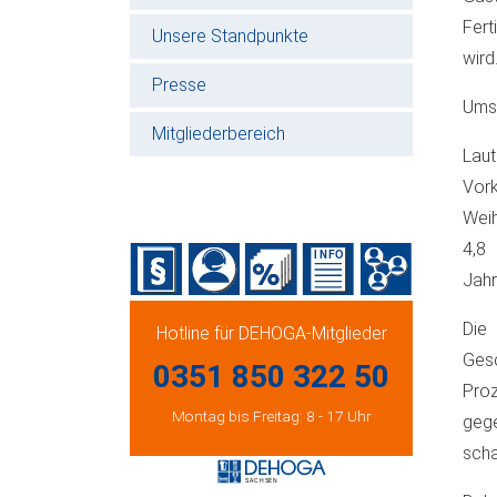
Fert
Unsere Standpunkte
wird
Presse
Umsa
Mitgliederbereich
Lau
Vork
Weih
4,8
Jahr
Die
Hotline für DEHOGA-Mitglieder
Gesc
0351 850 322 50
Proz
Montag bis Freitag: 8 - 17 Uhr
gege
scha