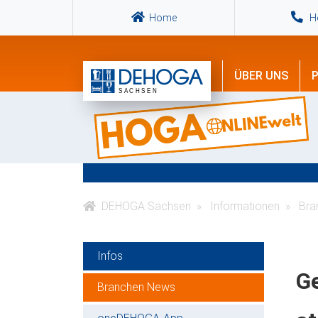
Home
Ho
ÜBER UNS
P
DEHOGA Sachsen
Informationen
Bra
Infos
Ge
Branchen News