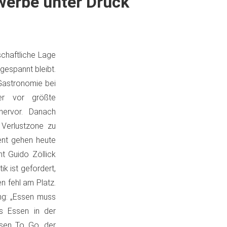
werbe unter Druck
chaftliche Lage
espannt bleibt.
Gastronomie bei
mer vor größte
hervor. Danach
 Verlustzone zu
ent gehen heute
t Guido Zöllick
k ist gefordert,
n fehl am Platz.
ung: „Essen muss
as Essen in der
sen To Go, der