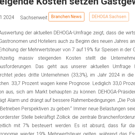
teigende Kosten setzen Gastge
Branchen News
DEHOGA Sachsen
01.2024
Sachsenweit
Auswertung der aktuellen DEHOGA-Umfrage zeigt, dass die wirts
Gastronomen und Hoteliers auch zu Beginn des neuen Jahres ang
Erhöhung der Mehrwertsteuer von 7 auf 19% für Speisen in der 
ichzeitig massiv steigenden Kosten stellt die Unterneh
ausforderungen. Das geht aus unserer aktuellen Umfrage 
rchtet jedes dritte Unternehmen (33,3%), im Jahr 2024 in die
chen. 33,7 Prozent wagen keine Prognose. Lediglich 33,0 Proz
n aus, sich am Markt behaupten zu können. DEHOGA-Präsiden
ägt Alarm und drängt auf bessere Rahmenbedingungen. „Die Politi
Betrieben Perspektiven zu geben.“ Immer neue Belastungen seie
orderster Stelle bekräftigt Zöllick die zentrale Branchenforder
eitlich mit 7% besteuert werden. Es ist absurd, dass für d
tronomie wieder 19% Mehrwertsteuer gelten, während das Es