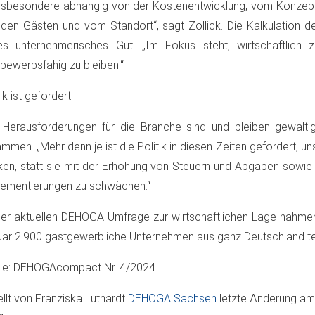
insbesondere abhängig von der Kostenentwicklung, vom Konzept
den Gästen und vom Standort“, sagt Zöllick. Die Kalkulation de
s unternehmerisches Gut. „Im Fokus steht, wirtschaftlich 
bewerbsfähig zu bleiben.“
tik ist gefordert
 Herausforderungen für die Branche sind und bleiben gewaltig“
mmen. „Mehr denn je ist die Politik in diesen Zeiten gefordert, u
ken, statt sie mit der Erhöhung von Steuern und Abgaben sowie
ementierungen zu schwächen.“
er aktuellen DEHOGA-Umfrage zur wirtschaftlichen Lage nahmen
ar 2.900 gastgewerbliche Unternehmen aus ganz Deutschland tei
lle: DEHOGAcompact Nr. 4/2024
ellt von
Franziska Luthardt
DEHOGA Sachsen
letzte Änderung a