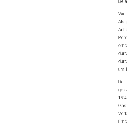
Bela
Wie 
Als 
Anh
Per
erh
durc
durc
um 1
Der 
gezw
19%
Gast
Verl
Erhö