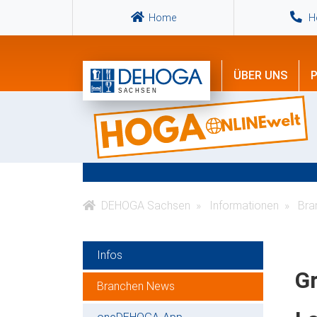
Home
Ho
ÜBER UNS
P
DEHOGA Sachsen
Informationen
Bra
Infos
G
Branchen News