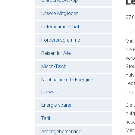
L
oneDEHOGA-App
Unsere Mitglieder
27.
Unternehmer-Chat
Die 
Förderprogramme
Mehr
die 
Reisen für Alle
verb
Misch-Tisch
Steu
Hüls
Nachhaltigkeit - Energie -
Lebe
Umwelt
Fina
Energie sparen
Die 
aufg
Tarif
neue
Mehr
Arbeitgeberservice