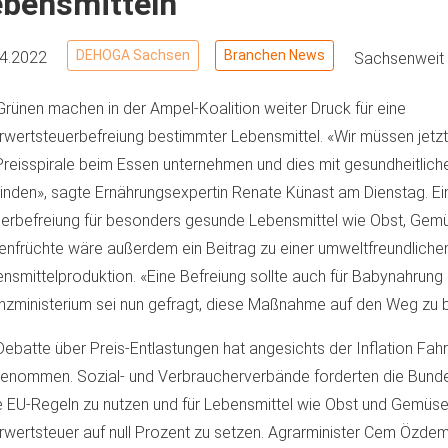
ebensmitteln
DEHOGA Sachsen
Branchen News
04.2022
Sachsenweit
Grünen machen in der Ampel-Koalition weiter Druck für eine
wertsteuerbefreiung bestimmter Lebensmittel. «Wir müssen jetz
Preisspirale beim Essen unternehmen und dies mit gesundheitlic
inden», sagte Ernährungsexpertin Renate Künast am Dienstag. Ei
erbefreiung für besonders gesunde Lebensmittel wie Obst, Gem
enfrüchte wäre außerdem ein Beitrag zu einer umweltfreundliche
nsmittelproduktion. «Eine Befreiung sollte auch für Babynahrung 
nzministerium sei nun gefragt, diese Maßnahme auf den Weg zu b
Debatte über Preis-Entlastungen hat angesichts der Inflation Fahr
enommen. Sozial- und Verbraucherverbände forderten die Bunde
 EU-Regeln zu nutzen und für Lebensmittel wie Obst und Gemüse
wertsteuer auf null Prozent zu setzen. Agrarminister Cem Özdem