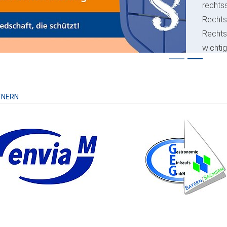
rechts
Rechts
Recht
wichti
Risiko
TNERN