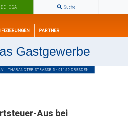
n DEHOGA
Suche
IFIZIERUNGEN
PARTNER
das Gastgewerbe
. · THARANDTER STRASSE 5 · 01159 DRESDEN
tsteuer-Aus bei