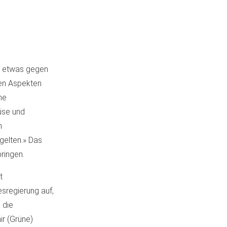
t etwas gegen
hen Aspekten
ne
üse und
n
gelten.» Das
ringen.
t
sregierung auf,
 die
ir (Grüne)