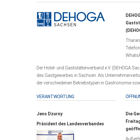
DEHOG
Gastst
(DEHOG
Tharand
Telefo
WhatsA
Der Hotel- und Gaststättenverband e.V. (DEHOGA Sach
des Gastgewerbes in Sachsen. Als Unternehmerverband
der verschiedenen Betriebstypen in Gastronomie sowi
VERANTWORTUNG
ÖFFNU
Jens Dzurny
Die Ge
Freita
Präsident des Landesverbandes
geöffn
Außerha