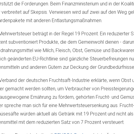
rstützt die Forderungen. Beim Finanzministerium und in der Koalit
 verbreitet auf Skepsis. Verwiesen wird auf zwei auf den Weg g
iardenpakete mit anderen Entlastungsmaßnahmen.
Mehrwertsteuer beträgt in der Regel 19 Prozent. Ein reduzierter 
ent subventioniert Produkte, die dem Gemeinwohl dienen - darun
dnahrungsmittel wie Milch, Fleisch, Obst, Gemüse und Backwaren
lich geänderten EU-Richtlinie sind gänzliche Steuerbefreiungen n
nsmitteln und anderen Gütern zur Deckung der Grundbedürfnisse
Verband der deutschen Fruchtsaft-Industrie erklärte, wenn Obs
iger gemacht werden sollten, um Verbraucher von Preissteigerung
ausgewogene Ernährung zu fördern, gehörten Frucht- und Gemüs
r spreche man sich für eine Mehrwertsteuersenkung aus. Frucht
sesäfte würden aktuell als Getränk mit 19 Prozent und nicht als 
nsmittel mit dem reduzierten Satz von 7 Prozent versteuert.