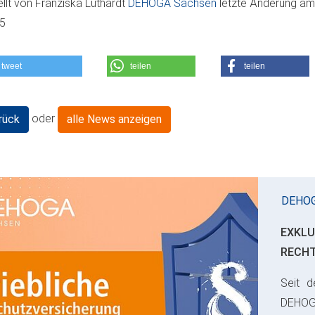
ellt von
Franziska Luthardt
DEHOGA Sachsen
letzte Änderung a
05
tweet
teilen
teilen
oder
rück
alle News anzeigen
DEHO
EXKLU
RECH
Seit d
ious
DEHO