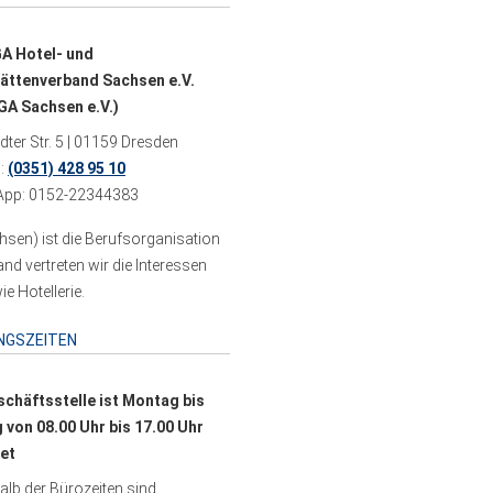
A Hotel- und
ättenverband Sachsen e.V.
A Sachsen e.V.)
ter Str. 5 | 01159 Dresden
n:
(0351) 428 95 10
pp: 0152-22344383
sen) ist die Berufsorganisation
 vertreten wir die Interessen
e Hotellerie.
NGSZEITEN
schäftsstelle ist Montag bis
g von 08.00 Uhr bis 17.00 Uhr
et
lb der Bürozeiten sind