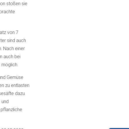
ion stoßen sie
ebrachte
Satz von 7
ter sind auch
. Nach einer
un auch bei
 möglich.
t und Gemüse
en zu entlasten
esäfte dazu.
- und
pflanzliche