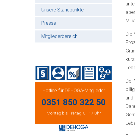
unte
Unsere Standpunkte
aber
Mill
Presse
Die 
Mitgliederbereich
Proz
Grun
kürz
Lebe
Der 
bill
Hotline für DEHOGA-Mitglieder
und 
0351 850 322 50
Dahe
Montag bis Freitag: 8 - 17 Uhr
Gemü
Lebe