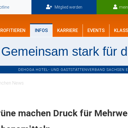
tline
Mitglied werden
mei
ROFITIEREN
INFOS
KARRIERE
EVENTS
KLASS
Gemeinsam stark für 
DEHOGA HOTEL- UND GASTSTÄTTENVERBAND SACHSEN E.V
nchen News
rüne machen Druck für Mehrwer