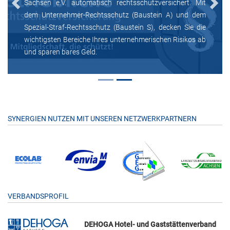
Sachsen e.V. automatisch rechtsschutzversichert. Mit
Previous
Next
dem Unternehmer-Rechtsschutz (Baustein A) und dem
Spezial-Straf-Rechtsschutz (Baustein S), decken Sie die
wichtigsten Bereiche Ihres unternehmerischen Risikos ab
und sparen bares Geld.
SYNERGIEN NUTZEN MIT UNSEREN NETZWERKPARTNERN
VERBANDSPROFIL
DEHOGA Hotel- und Gaststättenverband