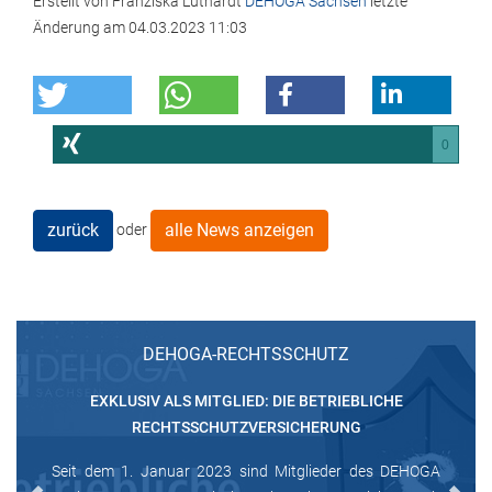
Erstellt von
Franziska Luthardt
DEHOGA Sachsen
letzte
Änderung am
04.03.2023 11:03
0
zurück
alle News anzeigen
oder
DEHOGA-RECHTSSCHUTZ
EXKLUSIV ALS MITGLIED: DIE BETRIEBLICHE
RECHTSSCHUTZVERSICHERUNG
Seit dem 1. Januar 2023 sind Mitglieder des DEHOGA