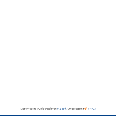
Diese Website wurde erstellt von
FIZ soft
, umgesetzt mit
TYPO3